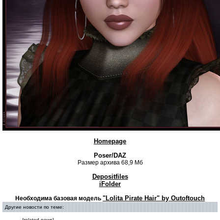
Homepage
Poser/DAZ
Размер архива 68,9 Мб
Depositfiles
iFolder
"Lolita Pirate Hair" by Outoftouch
Необходима базовая модель
Другие новости по теме:
{related-news}