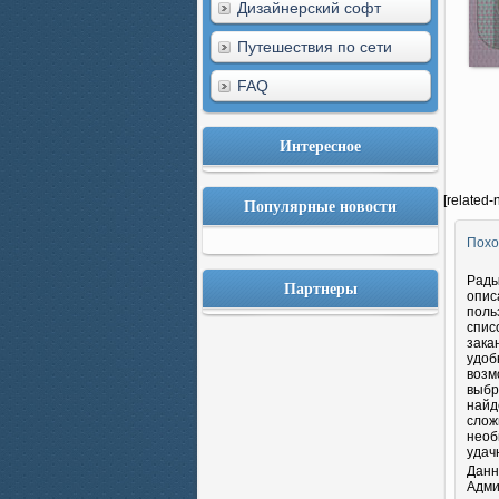
Дизайнерский софт
Путешествия по сети
FAQ
Интересное
[related-
Популярные новости
Похо
Рады
Партнеры
опис
поль
спис
зака
удоб
возм
выбр
найд
слож
необ
удач
Данн
Адми