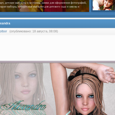
арт, детские шаблоны и костюмы, рамки для оформления фотографий,
скрап-наборы, интересные выборки для детского сада и школы и
exandra
olbor
(опубликовано: 18 августа, 08:08)