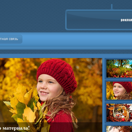
тная связь
о материала!