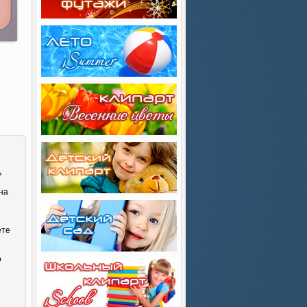
ь
на
ете
о