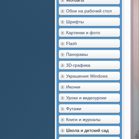
Wordarts
Обои на рабочий стол
Шрифты
Картинки и фото
Flash
Панорамы
3D-графика
Украшения Windows
Иконки
Уроки и видеоуроки
Футажи
Книги и журналы
Школа и детский сад