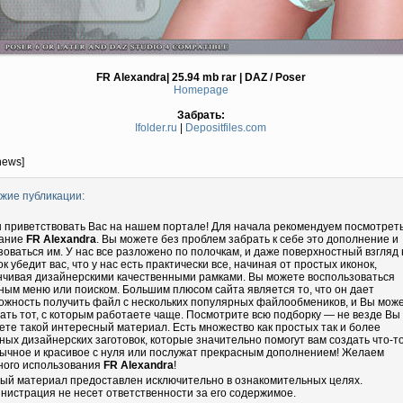
FR Alexandra| 25.94 mb rar | DAZ / Poser
Homepage
Забрать:
Ifolder.ru
|
Depositfiles.com
news]
жие публикации:
 приветствовать Вас на нашем портале! Для начала рекомендуем посмотрет
ание
FR Alexandra
. Вы можете без проблем забрать к себе это дополнение и
зоваться им. У нас все разложено по полочкам, и даже поверхностный взгляд 
ок убедит вас, что у нас есть практически все, начиная от простых иконок,
нчивая дизайнерскими качественными рамками. Вы можете воспользоваться
ным меню или поиском. Большим плюсом сайта является то, что он дает
ожность получить файл с нескольких популярных файлообмеников, и Вы мож
ать тот, с которым работаете чаще. Посмотрите всю подборку — не везде Вы
ете такой интересный материал. Есть множество как простых так и более
ных дизайнерских заготовок, которые значительно помогут вам создать что-т
ычное и красивое с нуля или послужат прекрасным дополнением! Желаем
ного использования
FR Alexandra
!
ый материал предоставлен исключительно в ознакомительных целях.
нистрация не несет ответственности за его содержимое.