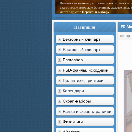
Высококачественный растровый и векторный клип
уже готовые авторские фотокниги, эксклюзивные 
многое другое
Перейти к выбору
Навигация
FR Al
автор:
Векторный клипарт
Растровый клипарт
Photoshop
PSD-файлы, исходники
Полиптихи, триптихи
Календари
Скрап-наборы
Рамки и скрап-странички
Фотокниги