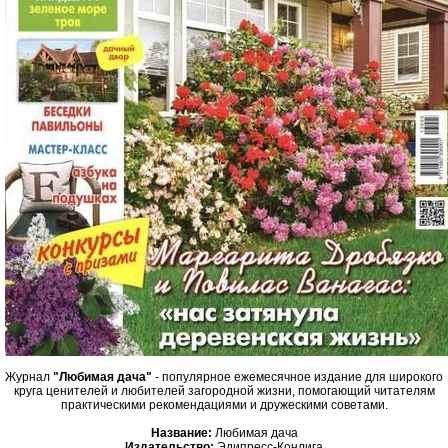
Журнал
"Любимая дача"
- популярное ежемесячное издание для широкого
круга ценителей и любителей загородной жизни, помогающий читателям
практическими рекомендациями и дружескими советами.
Название:
Любимая дача
Издательство:
Эдипресс-Конлига