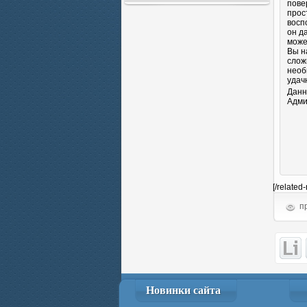
пове
прос
восп
он д
може
Вы н
слож
необ
удач
Данн
Адми
[/related
пр
Новинки сайта