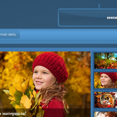
тная связь
о материала!