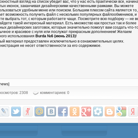
рхностный взгляд на список убедит вас, что у нас есть практически все, начин
тых иконок, заканчивая дизайнерскими качественными рамками. Вы можете
ользоваться удобным меню или поиском. Большим плюсом сайта является то,
ает возможность получить файл с нескольких популярных файлообмеников, и
те выбрать тот, с которым работаете чаще. Посмотрите всю подборку — не в
айдете такой интересный материал. Есть множество как простых так и более
ных дизайнерских заготовок, которые значительно помогут вам создать что-т
ычное и красивое с нуля или послужат прекрасным дополнением! Желаем
ного использования
Burda №6 (июнь 2013)
!
ый материал предоставлен исключительно в ознакомительных целях.
нистрация не несет ответственности за его содержимое.
-news]
осмотров: 2308
комментариев: 0