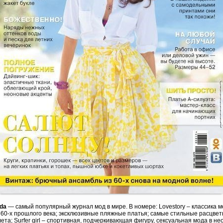
da
— самый популярный журнал мод в мире. В номере: Lovestory – классика 
 60-х прошлого века; эксклюзивные пляжные платья; самые стильные расцвет
лета; Surfer girl – спортивная, подчеркивающая фигуру, сексуальная мода в н