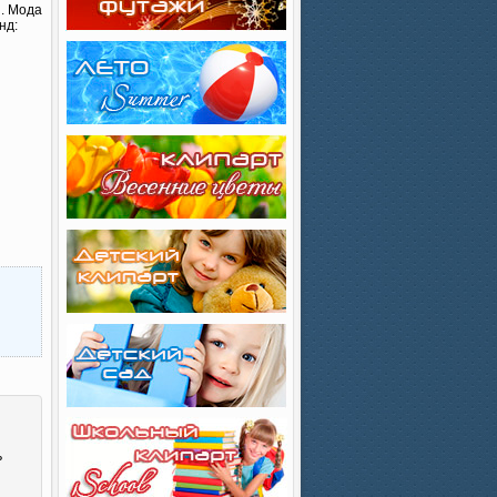
и. Мода
нд:
ь