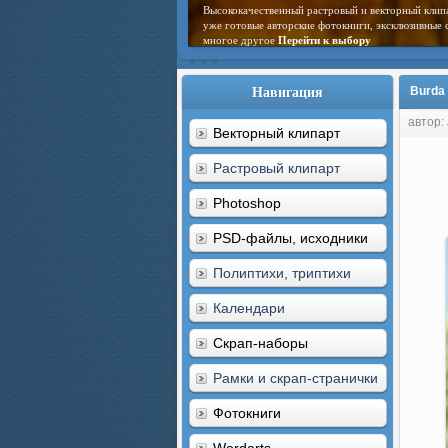
Высококачественный растровый и векторный клип
уже готовые авторские фотокниги, эксклюзивные 
многое другое
Перейти к выбору
Навигация
Burda
автор:
Векторный клипарт
Растровый клипарт
Photoshop
PSD-файлы, исходники
Полиптихи, триптихи
Календари
Скрап-наборы
Рамки и скрап-странички
Фотокниги