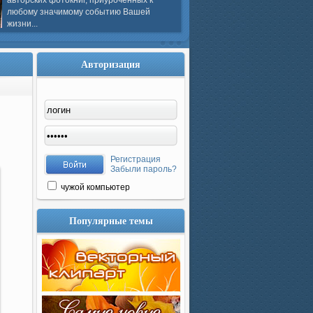
авторских фотокниг, приуроченных к
любому значимому событию Вашей
жизни...
Авторизация
Регистрация
Забыли пароль?
чужой компьютер
Популярные темы