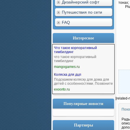
Дизайнерский софт
тонах;
Pl
Путешествия по сети
FAQ
Интересное
Что такое корпоративный
тимбилдинг
что такое корпоративный
тимбилдинг
mangogames.ru
Коляска для дцп
Подскажем коляску для дома для
детей с особенностями. Позвоните
exoorto.ru
[related-
Популярные новости
Похо
Рады
опис
Партнеры
допо