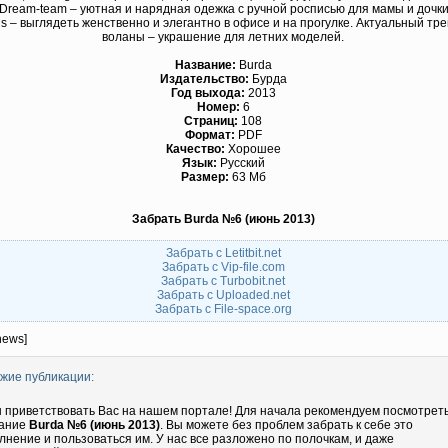
 Dream-team – уютная и нарядная одежка с ручной росписью для мамы и дочк
us – выглядеть женственно и элегантно в офисе и на прогулке. Актуальный тре
воланы – украшение для летних моделей.
Название:
Burda
Издательство:
Бурда
Год выхода:
2013
Номер:
6
Страниц:
108
Формат:
PDF
Качество:
Хорошее
Язык:
Русский
Размер:
63 Мб
Забрать Burda №6 (июнь 2013)
Забрать с Letitbit.net
Забрать с Vip-file.com
Забрать с Turbobit.net
Забрать с Uploaded.net
Забрать с File-space.org
news]
жие публикации:
 приветствовать Вас на нашем портале! Для начала рекомендуем посмотрет
ание
Burda №6 (июнь 2013)
. Вы можете без проблем забрать к себе это
лнение и пользоваться им. У нас все разложено по полочкам, и даже