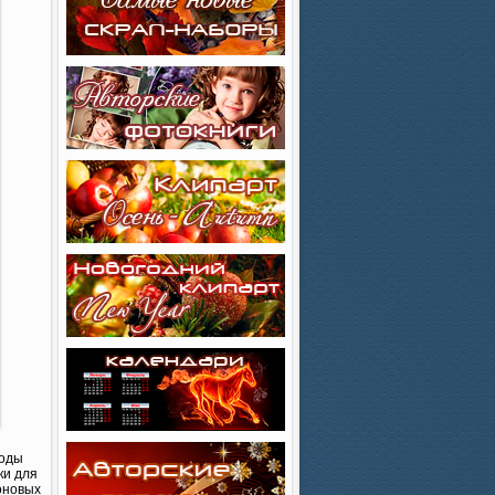
моды
ки для
еоновых