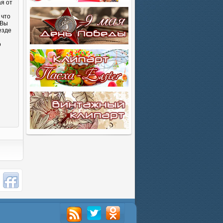
ая от
 что
 Вы
езде
о