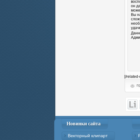
восп
он д
може
Вы н
слож
необ
удач
Данн
Адми
[/related
пр
Новинки сайта
Векторный клипарт