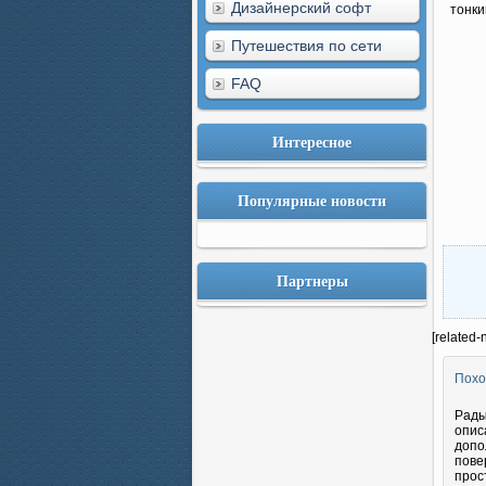
Дизайнерский софт
тонки
Путешествия по сети
FAQ
Интересное
Популярные новости
Партнеры
[related-
Похо
Рады
опис
допо
пове
прос