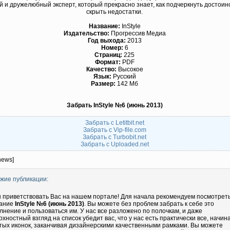
й и дружелюбный эксперт, который прекрасно знает, как подчеркнуть достоин
скрыть недостатки.
Название:
InStyle
Издательство:
Прогрессив Медиа
Год выхода:
2013
Номер:
6
Страниц:
225
Формат:
PDF
Качество:
Высокое
Язык:
Русский
Размер:
142 Мб
Забрать InStyle №6 (июнь 2013)
Забрать с Letitbit.net
Забрать с Vip-file.com
Забрать с Turbobit.net
Забрать с Uploaded.net
news]
жие публикации:
 приветствовать Вас на нашем портале! Для начала рекомендуем посмотрет
ание
InStyle №6 (июнь 2013)
. Вы можете без проблем забрать к себе это
лнение и пользоваться им. У нас все разложено по полочкам, и даже
рхностный взгляд на список убедит вас, что у нас есть практически все, начин
тых иконок, заканчивая дизайнерскими качественными рамками. Вы можете