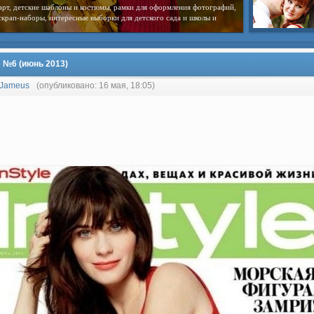
арт, детские шаблоны и костюмы, рамки для оформления фотографий,
скрап-наборы, интересные выборки для детского сада и школы и
e №6 (июнь 2013)
Jameus
(опубликовано: 16 мая, 18:05)