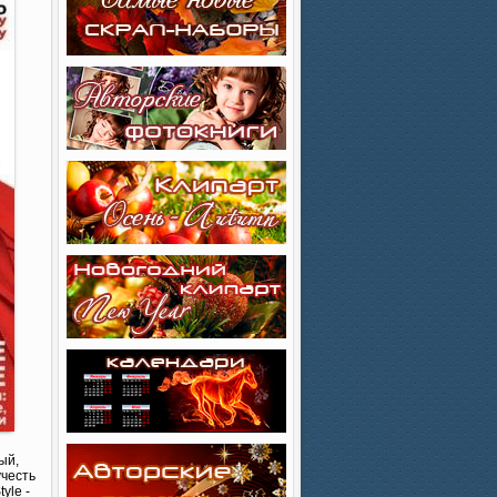
ый,
учесть
yle -