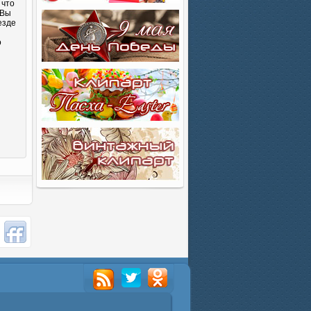
 что
 Вы
езде
о