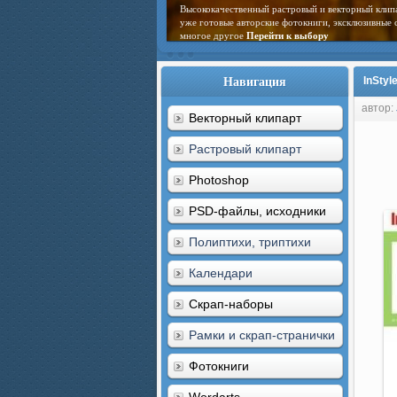
Высококачественный растровый и векторный клип
уже готовые авторские фотокниги, эксклюзивные 
многое другое
Перейти к выбору
Навигация
InStyl
автор:
Векторный клипарт
Растровый клипарт
Photoshop
PSD-файлы, исходники
Полиптихи, триптихи
Календари
Скрап-наборы
Рамки и скрап-странички
Фотокниги