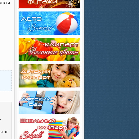
ства и
ь
ая от