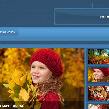
тная связь
о материала!