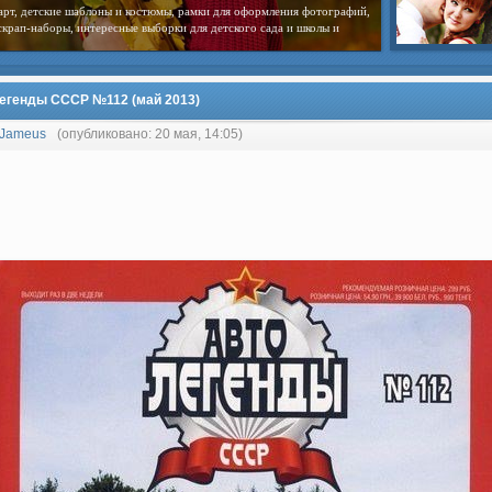
арт, детские шаблоны и костюмы, рамки для оформления фотографий,
скрап-наборы, интересные выборки для детского сада и школы и
егенды СССР №112 (май 2013)
Jameus
(опубликовано: 20 мая, 14:05)