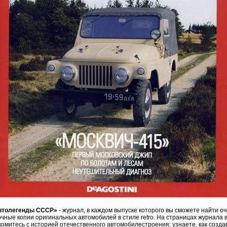
втолегенды СССР»
- журнал, в каждом выпуске которого вы сможете найти о
очные копии оригинальных автомобилей в стиле retro. На страницах журнала 
омитесь с историей отечественного автомобилестроения; узнаете, как созда