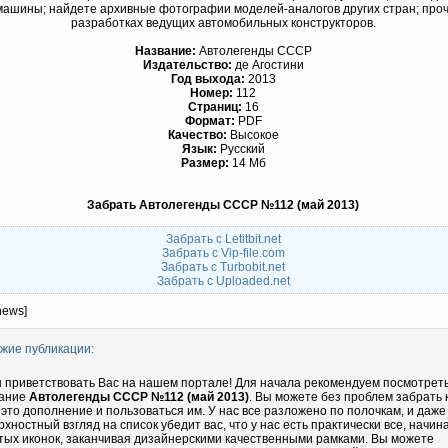
ашины; найдете архивные фотографии моделей-аналогов других стран; проч
разработках ведущих автомобильных конструкторов.
Название:
Автолегенды СССР
Издательство:
де Агостини
Год выхода:
2013
Номер:
112
Страниц:
16
Формат:
PDF
Качество:
Высокое
Язык:
Русский
Размер:
14 Мб
Забрать Автолегенды СССР №112 (май 2013)
Забрать с Letitbit.net
Забрать с Vip-file.com
Забрать с Turbobit.net
Забрать с Uploaded.net
news]
жие публикации:
 приветствовать Вас на нашем портале! Для начала рекомендуем посмотрет
ание
Автолегенды СССР №112 (май 2013)
. Вы можете без проблем забрать 
 это дополнение и пользоваться им. У нас все разложено по полочкам, и даже
рхностный взгляд на список убедит вас, что у нас есть практически все, начин
тых иконок, заканчивая дизайнерскими качественными рамками. Вы можете