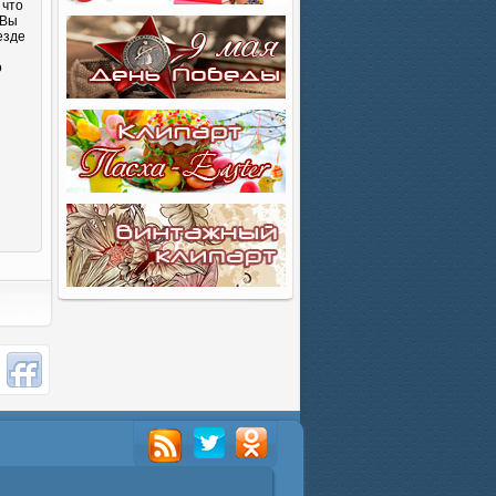
 что
 Вы
езде
о