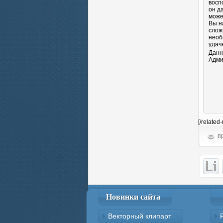
восп
он д
може
Вы н
слож
необ
удач
Данн
Адми
[/related
пр
Новинки сайта
Векторный клипарт