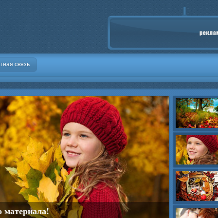
тная связь
о материала!