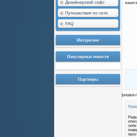
Дизайнерский софт
наши м
Путешествия по сети
FAQ
Интересное
Популярные новости
Партнеры
[related-
Похо
Рады
опис
себе
пове
прос