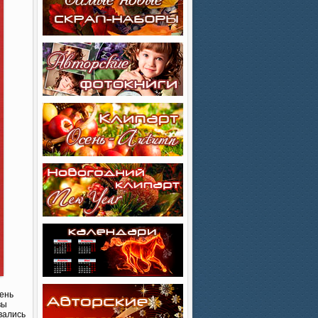
чень
вы
вались