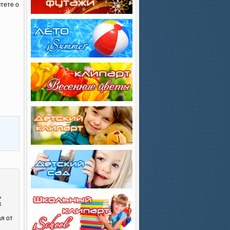
тете о
ь
к
ая от