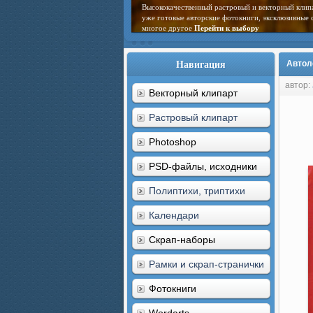
Высококачественный растровый и векторный клип
уже готовые авторские фотокниги, эксклюзивные 
многое другое
Перейти к выбору
Навигация
Автол
автор:
Векторный клипарт
Растровый клипарт
Photoshop
PSD-файлы, исходники
Полиптихи, триптихи
Календари
Скрап-наборы
Рамки и скрап-странички
Фотокниги