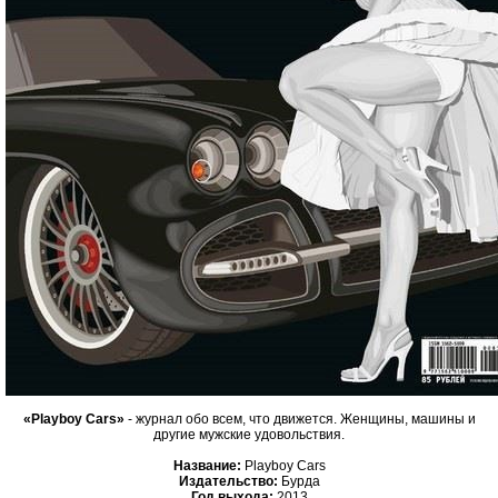
«Playboy Cars»
- журнал обо всем, что движется. Женщины, машины и
другие мужские удовольствия.
Название:
Playboy Cars
Издательство:
Бурда
Год выхода:
2013