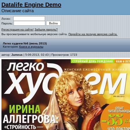
Datalife Engine Demo
Описание сайта
Логин:
Пароль:
Регистрация на сайте!
Забыли пароль?
Вы просматриваете мобильную версию сайта.
Перейти на полную версию сайта.
Легко худеем №6 (июнь 2013)
Категория:
Книги и журналы
автор:
Jameus
| 5-06-2013, 02:43 | Просмотров: 1723