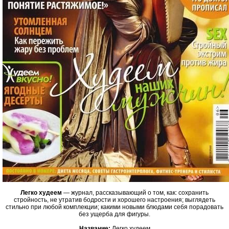
Легко худеем
— журнал, рассказывающий о том, как: сохранить
стройность, не утратив бодрости и хорошего настроения; выглядеть
стильно при любой комплекции; какими новыми блюдами себя порадовать
без ущерба для фигуры.
Название:
Легко худеем