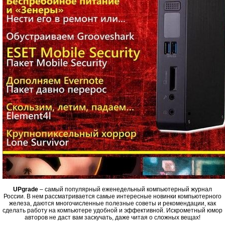
UPgrade
– самый популярный еженедельный компьютерный журнал
России. В нем рассматривается самые интересные новинки компьютерного
железа, даются многочисленные полезные советы и рекомендации, как
сделать работу на компьютере удобной и эффективной. Искрометный юмор
авторов не даст вам заскучать, даже читая о сложных вещах!