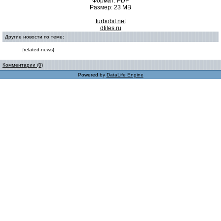
Формат: PDF
Размер: 23 MB
turbobit.net
dfiles.ru
Другие новости по теме:
{related-news}
Комментарии (0)
Powered by
DataLife Engine