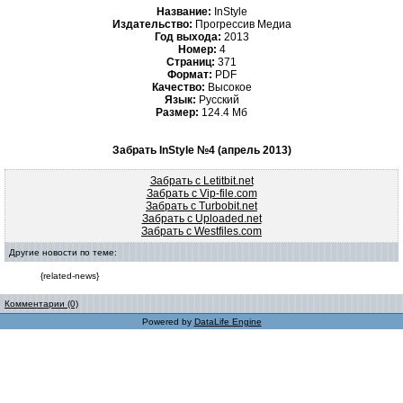
Название:
InStyle
Издательство:
Прогрессив Медиа
Год выхода:
2013
Номер:
4
Страниц:
371
Формат:
PDF
Качество:
Высокое
Язык:
Русский
Размер:
124.4 Мб
Забрать InStyle №4 (апрель 2013)
Забрать с Letitbit.net
Забрать с Vip-file.com
Забрать с Turbobit.net
Забрать с Uploaded.net
Забрать с Westfiles.com
Другие новости по теме:
{related-news}
Комментарии (0)
Powered by
DataLife Engine