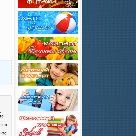
ь
то
ая от
 что