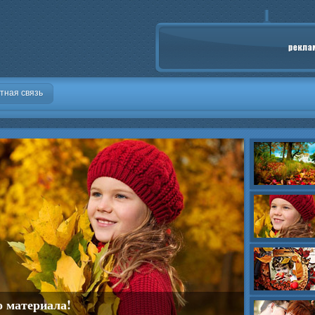
тная связь
о материала!