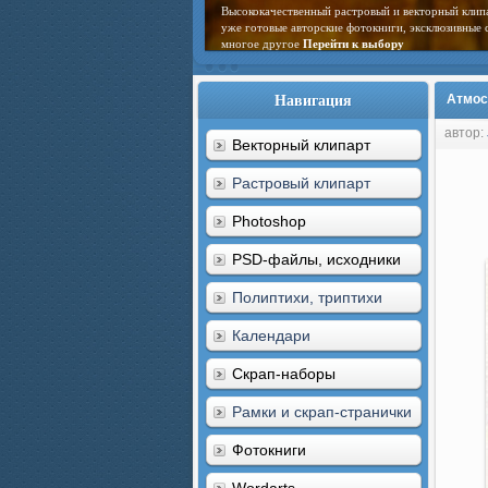
Высококачественный растровый и векторный клип
уже готовые авторские фотокниги, эксклюзивные 
многое другое
Перейти к выбору
Навигация
Атмос
автор:
Векторный клипарт
Растровый клипарт
Photoshop
PSD-файлы, исходники
Полиптихи, триптихи
Календари
Скрап-наборы
Рамки и скрап-странички
Фотокниги