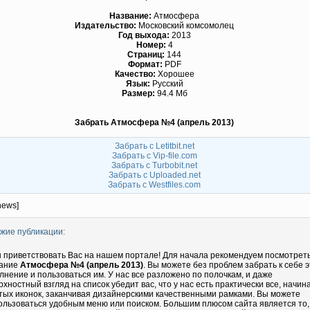
Название:
Атмосфера
Издательство:
Московский комсомолец
Год выхода:
2013
Номер:
4
Страниц:
144
Формат:
PDF
Качество:
Хорошее
Язык:
Русский
Размер:
94.4 Мб
Забрать Атмосфера №4 (апрель 2013)
Забрать с Letitbit.net
Забрать с Vip-file.com
Забрать с Turbobit.net
Забрать с Uploaded.net
Забрать с Westfiles.com
news]
жие публикации:
 приветствовать Вас на нашем портале! Для начала рекомендуем посмотрет
ание
Атмосфера №4 (апрель 2013)
. Вы можете без проблем забрать к себе э
лнение и пользоваться им. У нас все разложено по полочкам, и даже
рхностный взгляд на список убедит вас, что у нас есть практически все, начин
тых иконок, заканчивая дизайнерскими качественными рамками. Вы можете
ользоваться удобным меню или поиском. Большим плюсом сайта является то,