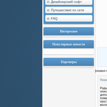
Дизайнерский софт
Путешествия по сети
FAQ
Интересное
Популярные новости
Партнеры
[related-
Похо
Рады
опис
допо
пове
прос
восп