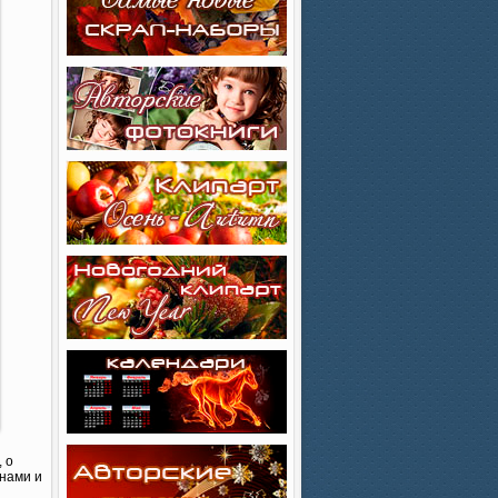
 о
нами и