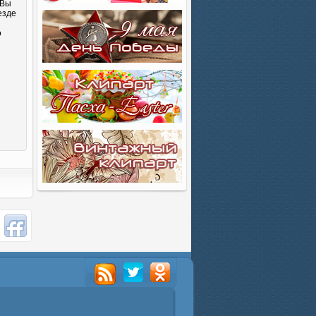
 Вы
езде
о