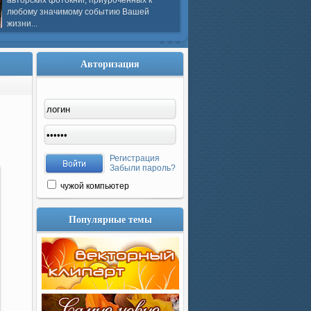
авторских фотокниг, приуроченных к
любому значимому событию Вашей
жизни...
Авторизация
Регистрация
Забыли пароль?
чужой компьютер
Популярные темы