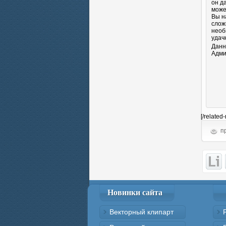
он д
може
Вы н
слож
необ
удач
Данн
Адми
[/related
пр
Новинки сайта
Векторный клипарт