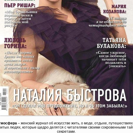
тмосфера
– женский журнал об искусстве жить, о моде, отдыхе, путешествиях,
итых людях, которые щедро делятся с читателями своими сокровенными тай
секретами.