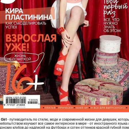
 Girl
- путеводитель по стилю, моде и современной жизни для девушек, котор
юбопытством изучают все самое интересное в мире - от иностранного языка 
онских клубов до надписей на футбоках и сотен оттенков красной губной пом