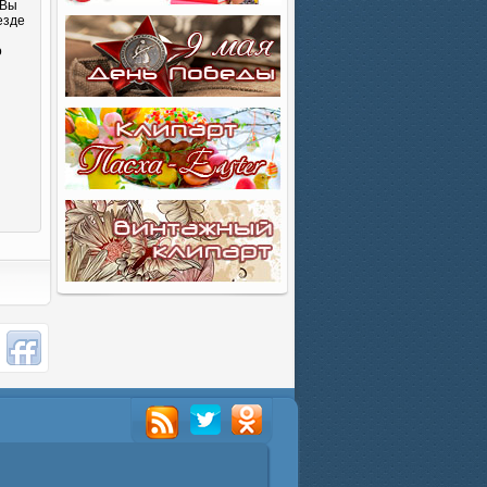
 Вы
езде
о