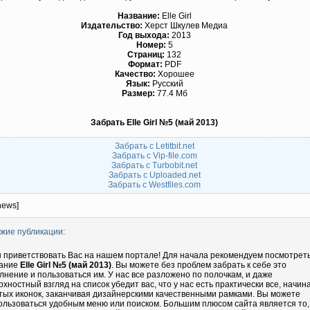
Название:
Elle Girl
Издательство:
Херст Шкулев Медиа
Год выхода:
2013
Номер:
5
Страниц:
132
Формат:
PDF
Качество:
Хорошее
Язык:
Русский
Размер:
77.4 Мб
Забрать Elle Girl №5 (май 2013)
Забрать с Letitbit.net
Забрать с Vip-file.com
Забрать с Turbobit.net
Забрать с Uploaded.net
Забрать с Westfiles.com
news]
жие публикации:
 приветствовать Вас на нашем портале! Для начала рекомендуем посмотрет
ание
Elle Girl №5 (май 2013)
. Вы можете без проблем забрать к себе это
лнение и пользоваться им. У нас все разложено по полочкам, и даже
рхностный взгляд на список убедит вас, что у нас есть практически все, начин
тых иконок, заканчивая дизайнерскими качественными рамками. Вы можете
ользоваться удобным меню или поиском. Большим плюсом сайта является то,