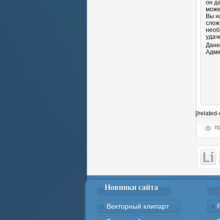
он д
може
Вы н
слож
необ
удач
Данн
Адми
[/related
пр
Новинки сайта
Векторный клипарт