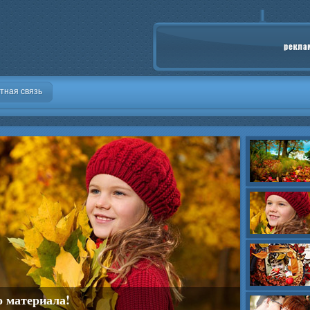
тная связь
о материала!