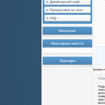
Дизайнерский софт
Путешествия по сети
FAQ
Интересное
Популярные новости
Партнеры
[related-
Похо
Рады
опис
допо
пове
прос
восп