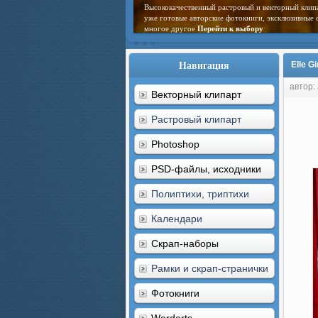
Высококачественный растровый и векторный клип
уже готовые авторские фотокниги, эксклюзивные 
многое другое
Перейти к выбору
Навигация
Elle G
автор:
Векторный клипарт
Растровый клипарт
Photoshop
PSD-файлы, исходники
Полиптихи, триптихи
Календари
Скрап-наборы
Рамки и скрап-странички
Фотокниги