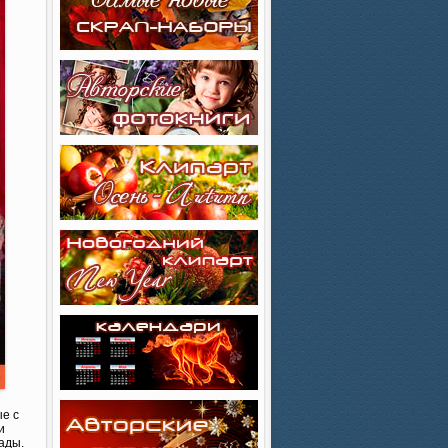
ые с
и
ады.