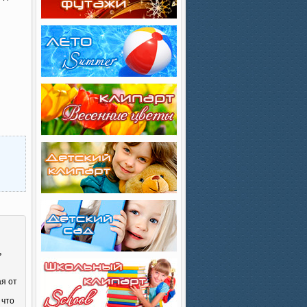
ь
ая от
 что