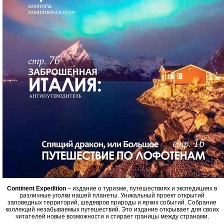
Continent Expedition
– издание о туризме, путешествиях и экспедициях в
различные уголки нашей планеты. Уникальный проект открытий
заповедных территорий, шедевров природы и ярких событий. Собрание
коллекций незабываемых путешествий. Это издание открывает для своих
читателей новые возможности и стирает границы между странами.