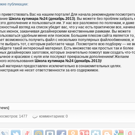
жие публикации:
 приветствовать Вас на нашем портале! Для начала рекомендуем посмотрет
ание
Школа кулинара №24 (декабрь 2013)
. Вы можете без проблем забрать 
 это дополнение и пользоваться им. У нас все разложено по полочкам, и даже
рхностный взгляд на список убедит вас, что у нас есть практически все, начин
тых иконок, заканчивая дизайнерскими качественными рамками. Вы можете
ользоваться удобным меню или поиском. Большим плюсом сайта является то,
ает возможность получить файл с нескольких популярных файлообмеников, и
те выбрать тот, с которым работаете чаще. Посмотрите всю подборку — не в
айдете такой интересный материал. Есть множество как простых так и более
ных дизайнерских заготовок, которые значительно помогут вам создать что-т
ычное и красивое с нуля или послужат прекрасным дополнением! Желаем
ного использования
Школа кулинара №24 (декабрь 2013)
!
ый материал предоставлен исключительно в ознакомительных целях.
нистрация не несет ответственности за его содержимое.
-news]
осмотров: 1477
комментариев: 0