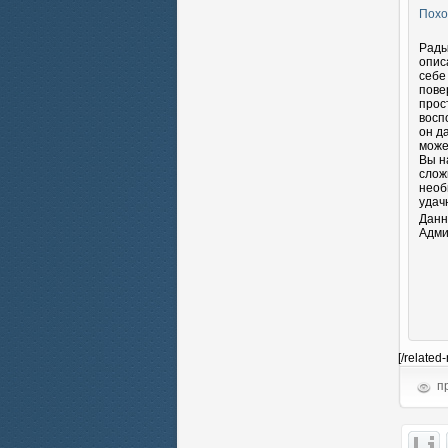
Похо
Рады
опис
себе
пове
прос
восп
он д
може
Вы н
слож
необ
удач
Данн
Адми
[/related
пр