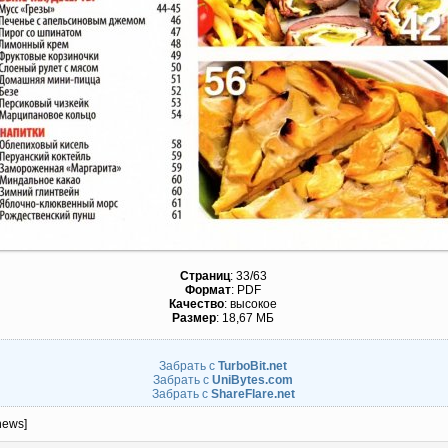
Страниц
: 33/63
Формат
: PDF
Качество
: высокое
Размер
: 18,67 МБ
Забрать с
TurboBit.net
Забрать с
UniBytes.com
Забрать с
ShareFlare.net
news]