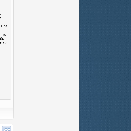
ь
к
ая от
 что
 Вы
езде
о