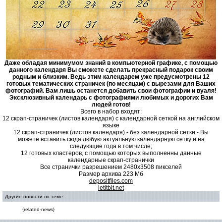
Даже обладая минимумом знаний в компьютерной графике, с помощью
данного календаря Вы сможете сделать прекрасный подарок своим
родным и близким. Ведь этим календарем уже предусмотрены 12
готовых тематических страничек (по месяцам) с вырезами для Ваших
фотографий. Вам лишь останется добавить свои фотографии и вуаля!
Эксклюзивный календарь с фотографиями любимых и дорогих Вам
людей готов!
Всего в набор входят:
12 скрап-страничек (листов календаря) с календарной сеткой на английском
языке
12 скрап-страничек (листов календаря) - без календарной сетки - Вы
можете вставить сюда любую актуальную календарную сетку и на
следующие года в том числе;
12 готовых кластеров, с помощью которых выполненны данные
календарные скрап-странички
Все странички разрешением 2480х3508 пикселей
Размер архива 223 Мб
depositfiles.com
letitbit.net
Другие новости по теме:
{related-news}