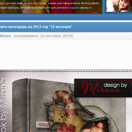
арт, детские шаблоны и костюмы, рамки для оформления фотографий,
скрап-наборы, интересные выборки для детского сада и школы и
нига-календарь на 2013 год "12 месяцев"
Mirana
(опубликовано: 18 сентября, 09:09)