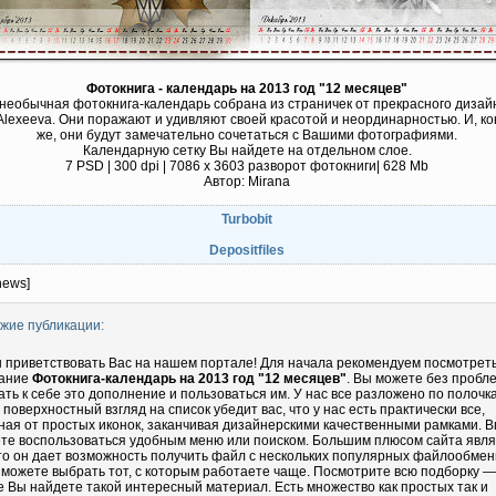
Фотокнига - календарь на 2013 год "12 месяцев"
необычная фотокнига-календарь собрана из страничек от прекрасного дизай
 Alexeeva. Они поражают и удивляют своей красотой и неординарностью. И, к
же, они будут замечательно сочетаться с Вашими фотографиями.
Календарную сетку Вы найдете на отдельном слое.
7 PSD | 300 dpi | 7086 х 3603 разворот фотокниги| 628 Mb
Автор: Mirana
Turbobit
Depositfiles
news]
жие публикации:
 приветствовать Вас на нашем портале! Для начала рекомендуем посмотрет
ание
Фотокнига-календарь на 2013 год "12 месяцев"
. Вы можете без пробл
ать к себе это дополнение и пользоваться им. У нас все разложено по полочка
 поверхностный взгляд на список убедит вас, что у нас есть практически все,
ная от простых иконок, заканчивая дизайнерскими качественными рамками. 
те воспользоваться удобным меню или поиском. Большим плюсом сайта явл
что он дает возможность получить файл с нескольких популярных файлообмен
 можете выбрать тот, с которым работаете чаще. Посмотрите всю подборку —
е Вы найдете такой интересный материал. Есть множество как простых так и