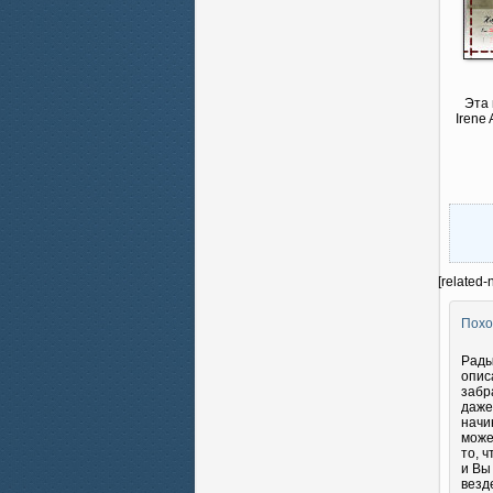
Эта 
Irene
[related-
Похо
Рады
опис
забр
даже
начи
може
то, 
и Вы
везд