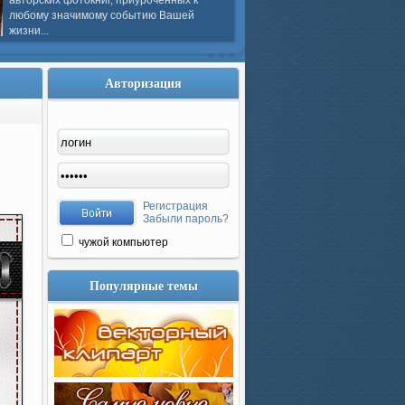
авторских фотокниг, приуроченных к
любому значимому событию Вашей
жизни...
Авторизация
Регистрация
Забыли пароль?
чужой компьютер
Популярные темы