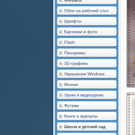
Wordarts
Обои на рабочий стол
Шрифты
Картинки и фото
Flash
Панорамы
3D-графика
Украшения Windows
Иконки
Уроки и видеоуроки
Футажи
Книги и журналы
Школа и детский сад