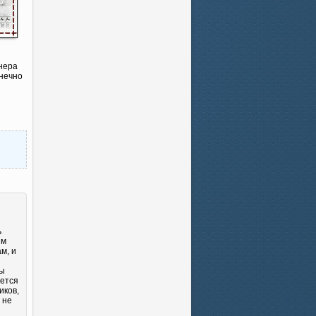
нера
онечно
ь
ем
м, и
Вы
яется
иков,
 не