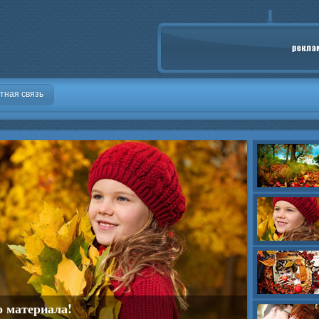
тная связь
о материала!