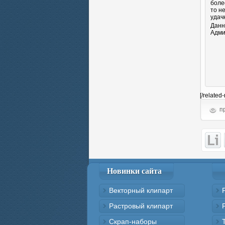
боле
то н
удач
Данн
Адми
[/related
пр
Новинки сайта
Векторный клипарт
Растровый клипарт
Скрап-наборы