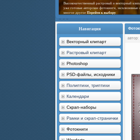
Высококачественный растровый и векторный клип
уже готовые авторские фотокниги, эксклюзивные 
многое другое
Перейти к выбору
Навигация
Фоток
автор:
Векторный клипарт
Растровый клипарт
Photoshop
PSD-файлы, исходники
Полиптихи, триптихи
Календари
Скрап-наборы
Рамки и скрап-странички
Фотокниги