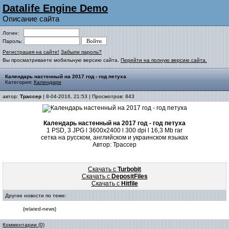
Datalife Engine Demo
Описание сайта
Логин:
Пароль:
Регистрация на сайте!
Забыли пароль?
Вы просматриваете мобильную версию сайта.
Перейти на полную версию сайта.
Календарь настенный на 2017 год - год петуха
Категория:
Календари
автор:
Трассер
| 8-04-2016, 21:53 | Просмотров: 843
Календарь настенный на 2017 год - год петуха
1 PSD, 3 JPG l 3600x2400 l 300 dpi l 16,3 Mb rar
сетка на русском, английском и украинском языках
Автор: Трассер
Скачать с
Turbobit
Скачать с
DepositFiles
Скачать с
Hitfile
Другие новости по теме:
{related-news}
Комментарии (0)