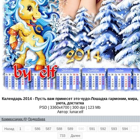
Календарь 2014 - Пусть вам принесет это чудо-Лошадка гармонии, мира,
уюта, достатка
PSD | 3360x4700 | 300 dpi | 123 Mb
Автор: lunar.elf
Комментарии (0)
Подробнее
Назад
1
...
586
587
588
589
590
591
592
593
594
...
733
Далее