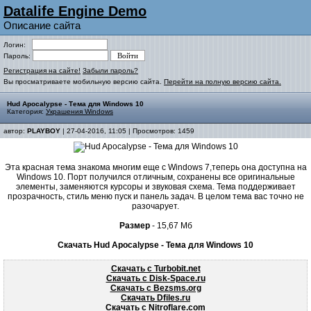
Datalife Engine Demo
Описание сайта
Логин:
Пароль:
Регистрация на сайте!
Забыли пароль?
Вы просматриваете мобильную версию сайта.
Перейти на полную версию сайта.
Hud Apocalypse - Тема для Windows 10
Категория:
Украшения Windows
автор:
PLAYBOY
| 27-04-2016, 11:05 | Просмотров: 1459
Эта красная тема знакома многим еще с Windows 7,теперь она доступна на
Windows 10. Порт получился отличным, сохранены все оригинальные
элементы, заменяются курсоры и звуковая схема. Тема поддерживает
прозрачность, стиль меню пуск и панель задач. В целом тема вас точно не
разочарует.
Размер
- 15,67 Мб
Скачать Hud Apocalypse - Тема для Windows 10
Скачать с Turbobit.net
Скачать с Disk-Space.ru
Скачать с Bezsms.org
Скачать Dfiles.ru
Скачать с Nitroflare.com