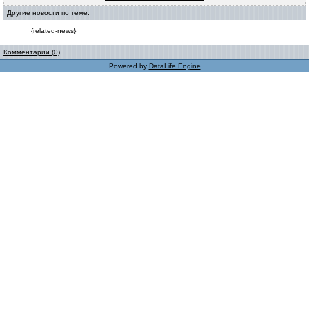
Другие новости по теме:
{related-news}
Комментарии (0)
Powered by
DataLife Engine