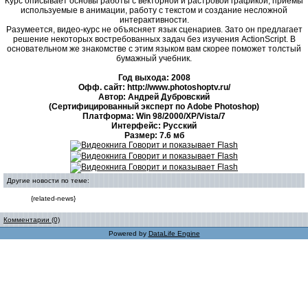
Курс описывает основы работы с векторной и растровой графикой, приёмы
используемые в анимации, работу с текстом и создание несложной
интерактивности.
Разумеется, видео-курс не объясняет язык сценариев. Зато он предлагает
решение некоторых востребованных задач без изучения ActionScript. В
основательном же знакомстве с этим языком вам скорее поможет толстый
бумажный учебник.
Год выхода: 2008
Офф. сайт: http://www.photoshoptv.ru/
Автор: Андрей Дубровский
(Сертифицированный эксперт по Adobe Photoshop)
Платформа: Win 98/2000/XP/Vista/7
Интерфейс: Русский
Размер: 7.6 мб
Другие новости по теме:
{related-news}
Комментарии (0)
Powered by
DataLife Engine