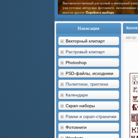
Высококачественный растровый и векторный клип
уже готовые авторские фотокниги, эксклюзивные 
многое другое
Перейти к выбору
Навигация
Колле
автор:
Векторный клипарт
Растровый клипарт
Photoshop
PSD-файлы, исходники
Полиптихи, триптихи
Календари
Скрап-наборы
Рамки и скрап-странички
Фотокниги