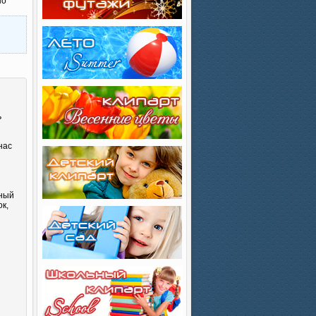
но
ь
нас
сный
к,
и