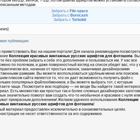
тором WinZip, WinRar, 7-Zip, потом файлы шрифтов можно установить соглас
описанным методам
Забрать с
File-space
Забрать с
Borncash
Забрать с
Turbobit
news]
жие публикации:
 приветствовать Вас на нашем портале! Для начала рекомендуем посмотрет
ание
Коллекция красивых винтажных русских шрифтов для фотошопа
. Вы
те без проблем забрать к себе это дополнение и пользоваться им. У нас все
ожено по полочкам, и даже поверхностный взгляд на список убедит вас, что у 
 практически все, начиная от простых иконок, заканчивая дизайнерскими
ственными рамками. Вы можете воспользоваться удобным меню или поиском.
шим плюсом сайта является то, что он дает возможность получить файл с
ольких популярных файлообмеников, и Вы можете выбрать тот, с которым
таете чаще. Посмотрите всю подборку — не везде Вы найдете такой интере
риал. Есть множество как простых так и более сложных дизайнерских заготово
рые значительно помогут вам создать что-то необычное и красивое с нуля ил
ужат прекрасным дополнением! Желаем удачного использования
Коллекция
ивых винтажных русских шрифтов для фотошопа
!
ый материал предоставлен исключительно в ознакомительных целях.
нистрация не несет ответственности за его содержимое.