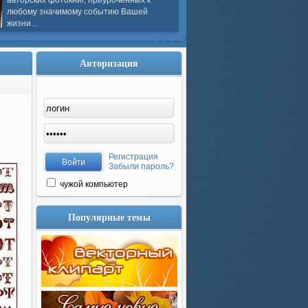
авторских фотокниг, приуроченных к
любому значимому событию Вашей
жизни...
Авторизация
Регистрация
Забыли пароль?
чужой компьютер
Популярные темы