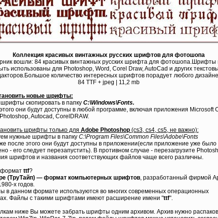
Коллекция красивых винтажных русских шрифтов для фотошопа
орник вошли: 84 красивых винтажных русских шрифта для фотошопа.Шрифты 
ыть использованы для Photoshop, Word, Corel Draw, AutoCad и других текстов
акторов.Большое количество интересных шрифтов порадует любого дизайне
84 TTF + jpeg | 11,2 mb
становить новые шрифты:
шрифты скопировать в папку
C:\Windows\Fonts.
этого они будут доступны в любой программе, включая приложения Microsoft Of
Photoshop, Autocad, CorelDRAW.
тановить шрифты только для
Adobe Photoshop
(cs3, cs4, cs5, не важно):
уем нужные шрифты в папку
C:\Program Files\Common Files\Adobe\Fonts
же после этого они будут доступны в приложении(если приложение уже было
но - его следует перезапустить). В противном случае - перезагрузите Photosh
ия шрифтов и названия соответствующих файлов чаще всего различны.
а формат
ttf
?
ype (ТруТайп) — формат компьютерных шрифтов
, разработанный фирмой Ap
1980-х годов.
 в данном формате используются во многих современных операционных
ах. Файлы с такими шрифтами имеют расширение имени "
ttf
".
лкам ниже Вы можете забрать шрифты одним архивом. Архив нужно распако