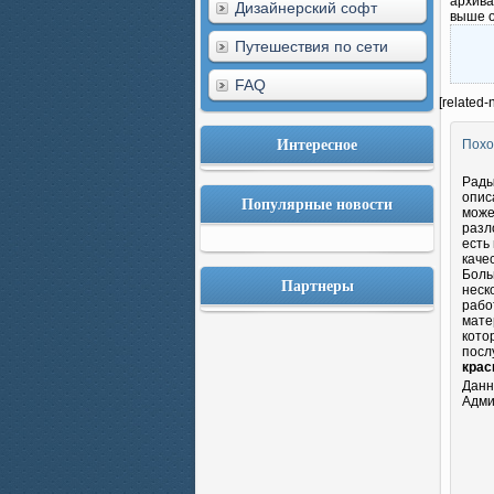
архива
Дизайнерский софт
выше 
Путешествия по сети
FAQ
[related-
Интересное
Похо
Рады
опис
Популярные новости
може
разл
есть
каче
Боль
Партнеры
неск
рабо
мате
кото
посл
крас
Данн
Адми