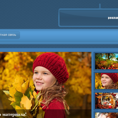
тная связь
о материала!