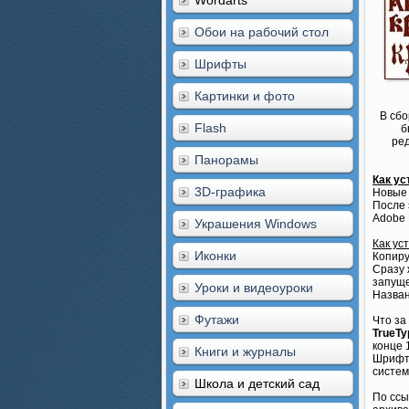
Wordarts
Обои на рабочий стол
Шрифты
Картинки и фото
В сб
Flash
б
ред
Панорамы
Как у
3D-графика
Новые 
После 
Adobe 
Украшения Windows
Как ус
Иконки
Копир
Сразу 
запуще
Уроки и видеоуроки
Назван
Футажи
Что з
TrueT
конце 
Книги и журналы
Шрифты
систем
Школа и детский сад
По ссы