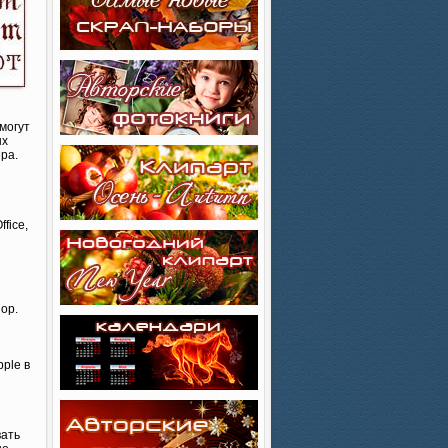
могут
ых
ра.
fice,
op.
ple в
вать