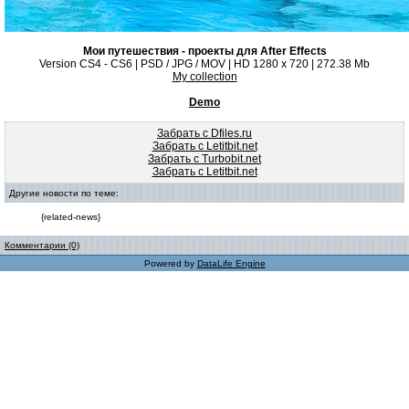
Мои путешествия - проекты для After Effects
Version CS4 - CS6 | PSD / JPG / MOV | HD 1280 x 720 | 272.38 Mb
My collection
Demo
Забрать с Dfiles.ru
Забрать с Letitbit.net
Забрать с Turbobit.net
Забрать с Letitbit.net
Другие новости по теме:
{related-news}
Комментарии (0)
Powered by
DataLife Engine