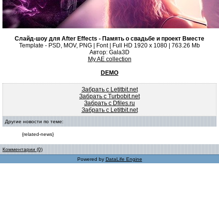
Слайд-шоу для After Effects - Память о свадьбе и проект Вместе
Template - PSD, MOV, PNG | Font | Full HD 1920 x 1080 | 763.26 Mb
Автор: Gala3D
My AE collection
DEMO
Забрать с Letitbit.net
Забрать с Turbobit.net
Забрать с Dfiles.ru
Забрать с Letitbit.net
Другие новости по теме:
{related-news}
Комментарии (0)
Powered by
DataLife Engine