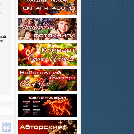
ь
о
сный
к,
и