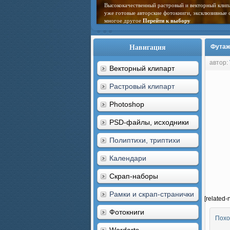
Высококачественный растровый и векторный клип
уже готовые авторские фотокниги, эксклюзивные 
многое другое
Перейти к выбору
Навигация
Футаж
автор:
Векторный клипарт
Растровый клипарт
Photoshop
PSD-файлы, исходники
Полиптихи, триптихи
Календари
Скрап-наборы
Рамки и скрап-странички
[related-
Фотокниги
Похо