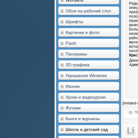
Wordarts
Рады
опис
Обои на рабочий стол
проб
поло
прак
Шрифты
каче
Боль
Картинки и фото
неск
рабо
мате
Flash
кото
посл
Панорамы
Крас
Данн
3D-графика
Адми
Украшения Windows
Иконки
Уроки и видеоуроки
[/related
Футажи
пр
Книги и журналы
Школа и детский сад