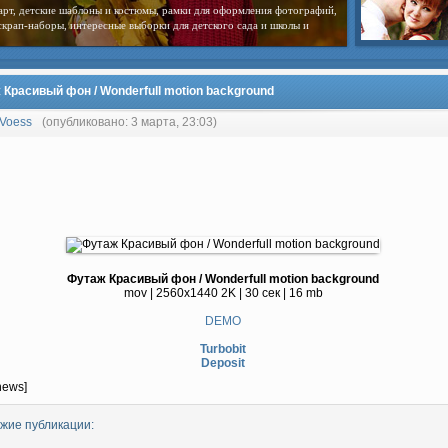
арт, детские шаблоны и костюмы, рамки для оформления фотографий,
скрап-наборы, интересные выборки для детского сада и школы и
 Красивый фон / Wonderfull motion background
Voess
(опубликовано: 3 марта, 23:03)
Футаж Красивый фон / Wonderfull motion background
mov | 2560x1440 2K | 30 сек | 16 mb
DEMO
Turbobit
Deposit
news]
жие публикации: