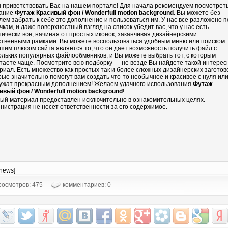
 приветствовать Вас на нашем портале! Для начала рекомендуем посмотрет
ание
Футаж Красивый фон / Wonderfull motion background
. Вы можете без
лем забрать к себе это дополнение и пользоваться им. У нас все разложено п
чкам, и даже поверхностный взгляд на список убедит вас, что у нас есть
тически все, начиная от простых иконок, заканчивая дизайнерскими
ственными рамками. Вы можете воспользоваться удобным меню или поиском.
шим плюсом сайта является то, что он дает возможность получить файл с
ольких популярных файлообмеников, и Вы можете выбрать тот, с которым
таете чаще. Посмотрите всю подборку — не везде Вы найдете такой интере
риал. Есть множество как простых так и более сложных дизайнерских заготово
рые значительно помогут вам создать что-то необычное и красивое с нуля ил
ужат прекрасным дополнением! Желаем удачного использования
Футаж
ивый фон / Wonderfull motion background
!
ый материал предоставлен исключительно в ознакомительных целях.
нистрация не несет ответственности за его содержимое.
-news]
осмотров: 475
комментариев: 0