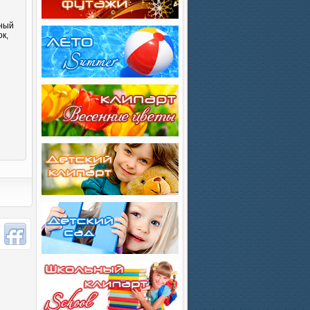
сный
к,
и