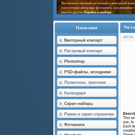
Высококачественный растровый и векторный клип
уже готовые авторские фотокниги, эксклюзивные 
многое другое
Перейти к выбору
Навигация
The Lo
автор:
Векторный клипарт
Растровый клипарт
Photoshop
PSD-файлы, исходники
Полиптихи, триптихи
Календари
Скрап-наборы
Рамки и скрап-странички
Descri
This se
use, to
Фотокниги
Each te
creativ
These 