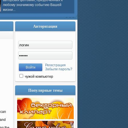
авторских фотокниг, приуроченных к
любому значимому событию Вашей
жизни...
Авторизация
Регистрация
Забыли пароль?
чужой компьютер
Популярные темы
 can
 and
ng the