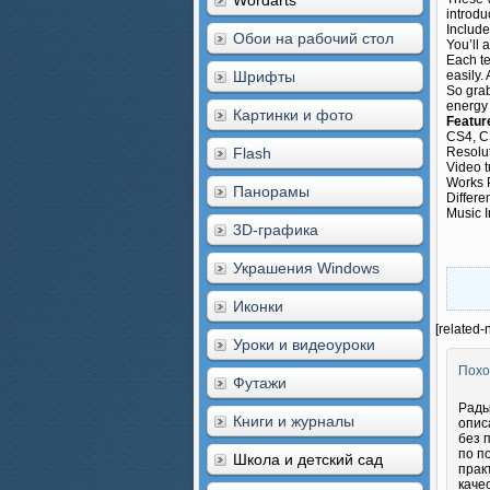
Wordarts
introduc
Include
Обои на рабочий стол
You’ll 
Each te
Шрифты
easily.
So grab
energy 
Картинки и фото
Featur
CS4, C
Flash
Resolu
Video t
Works 
Панорамы
Differe
Music 
3D-графика
Украшения Windows
Иконки
[related-
Уроки и видеоуроки
Похо
Футажи
Рады
Книги и журналы
опис
без 
по п
Школа и детский сад
прак
каче