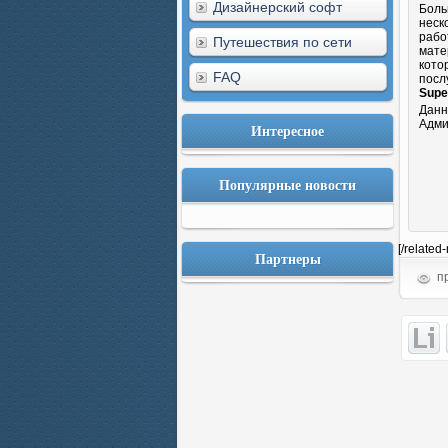
Дизайнерский софт
Боль
неск
рабо
Путешествия по сети
мате
кото
FAQ
посл
Super
Данн
Адми
Интересное
Популярные новости
[/related
Партнеры
пр