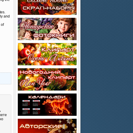
tes.
ly and
 of
ь
жете
но