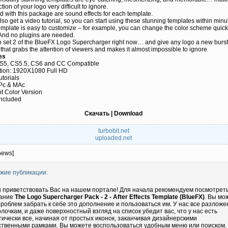
tion of your logo very difficult to ignore.
d with this package are sound effects for each template.
also get a video tutorial, so you can start using these stunning templates within minu
mplate is easy to customize – for example, you can change the color scheme quick
 And no plugins are needed.
 set 2 of the BlueFX Logo Supercharger right now… and give any logo a new burst
that grabs the attention of viewers and makes it almost impossible to ignore
es
S5, CS5.5, CS6 and CC Compatible
tion: 1920X1080 Full HD
utorials
Pc & MAc
nt Color Version
Included
Скачать | Download
turbobit.net
uploaded.net
news]
жие публикации:
 приветствовать Вас на нашем портале! Для начала рекомендуем посмотрет
ание
The Logo Supercharger Pack - 2 - After Effects Template (BlueFX)
. Вы мо
проблем забрать к себе это дополнение и пользоваться им. У нас все разложе
олочкам, и даже поверхностный взгляд на список убедит вас, что у нас есть
тически все, начиная от простых иконок, заканчивая дизайнерскими
ственными рамками. Вы можете воспользоваться удобным меню или поиском.