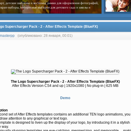
арт, детские шаблоны и костюмы, рамки для оформления фотографий,
скрап-наборы, интересные выборки для детского сада и школы и
go Supercharger Pack - 2 - After Effects Template (BlueFX)
masterpp
(опубликовано: 28 января, 00:01)
The Logo Supercharger Pack - 2 - After Effects Template (BlueFX)
After Effects Version CS4 and up | 1920x1080 | No plug-in | 625 MB
Demo
ption
cond set of After Effects templates contains an additional TEN logo animations, you
 draw attention to any graphical or text logo.
mplate is designed to liven up the display of your logo, by introducing it in a stylish
e way.
visually stunning templates are eye-catching, mesmerizing, and memorable… maki