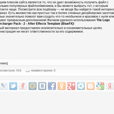
шим плюсом сайта является то, что он дает возможность получить файл с
ольких популярных файлообмеников, и Вы можете выбрать тот, с которым
таете чаще. Посмотрите всю подборку — не везде Вы найдете такой интере
риал. Есть множество как простых так и более сложных дизайнерских заготово
рые значительно помогут вам создать что-то необычное и красивое с нуля ил
ужат прекрасным дополнением! Желаем удачного использования
The Logo
charger Pack - 2 - After Effects Template (BlueFX)
!
ый материал предоставлен исключительно в ознакомительных целях.
нистрация не несет ответственности за его содержимое.
-news]
осмотров: 416
комментариев: 0