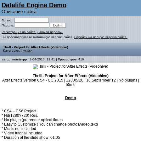
Datalife Engine Demo
Описание сайта
Логин:
Пароль:
Регистрация на сайте!
Забыли пароль?
Вы просматриваете мобильную версию сайта.
Перейти на полную версию сайта.
Thrill - Project for After Effects (Videohive)
Категория:
Футажи
автор:
masterpp
| 3-04-2016, 12:41 | Просмотров: 410
Thrill - Project for After Effects (Videohive)
After Effects Version CS4 - CC 2015 | 1280x720 | 18 September 12 | No plugins |
55mb
Demo
* CS4 – CS6 Project
* Hd(1280?720) Res.
* No plugin (prerender optical flares
* Easy to Customize ( You can change photos/video,text)
* Music not included
* Video tutorial included
* Duration of the slide show: 01:05