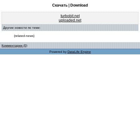
Скачать | Download
turbobit.net
uploaded.net
Другие новости по теме:
{related-news}
Комментарии (0)
Powered by
DataLife Engine