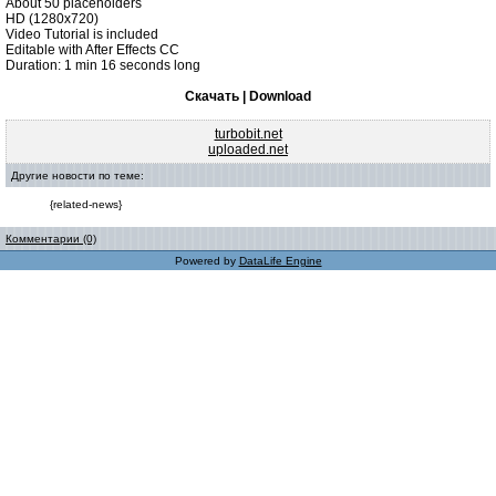
About 50 placeholders
HD (1280x720)
Video Tutorial is included
Editable with After Effects CC
Duration: 1 min 16 seconds long
Скачать | Download
turbobit.net
uploaded.net
Другие новости по теме:
{related-news}
Комментарии (0)
Powered by
DataLife Engine