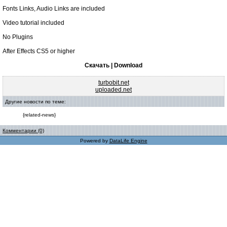
Fonts Links, Audio Links are included
Video tutorial included
No Plugins
After Effects CS5 or higher
Скачать | Download
turbobit.net
uploaded.net
Другие новости по теме:
{related-news}
Комментарии (0)
Powered by
DataLife Engine