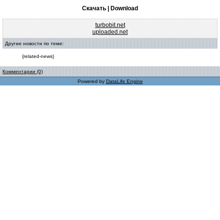
Скачать | Download
turbobit.net
uploaded.net
Другие новости по теме:
{related-news}
Комментарии (0)
Powered by
DataLife Engine