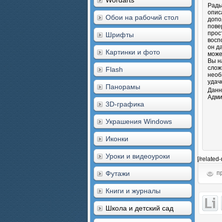
Wordarts
Рады
опис
Обои на рабочий стол
допо
пове
прос
Шрифты
восп
он д
Картинки и фото
може
Вы н
слож
Flash
необ
удач
Панорамы
Данн
Адми
3D-графика
Украшения Windows
Иконки
Уроки и видеоуроки
[/related
Футажи
пр
Книги и журналы
Школа и детский сад