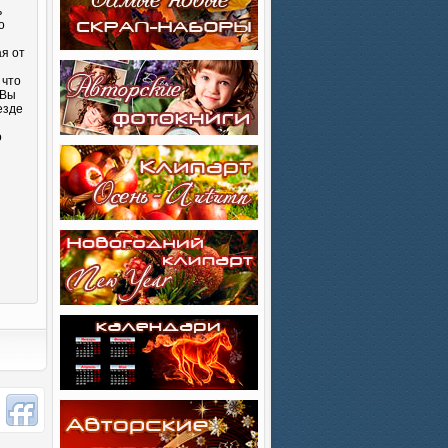
ь
о
ая от
 что
 Вы
езде
о