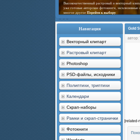
Высококачественный растровый и векторный клип
уже готовые авторские фотокниги, эксклюзивные 
многое другое
Перейти к выбору
Навигация
Gold 
автор:
Векторный клипарт
Растровый клипарт
Photoshop
PSD-файлы, исходники
Полиптихи, триптихи
Календари
Скрап-наборы
Рамки и скрап-странички
[related-
Фотокниги
Похо