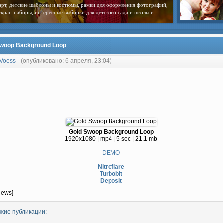
арт, детские шаблоны и костюмы, рамки для оформления фотографий,
скрап-наборы, интересные выборки для детского сада и школы и
Swoop Background Loop
Voess
(опубликовано: 6 апреля, 23:04)
Gold Swoop Background Loop
1920x1080 | mp4 | 5 sec | 21.1 mb
DEMO
Nitroflare
Turbobit
Deposit
news]
жие публикации: