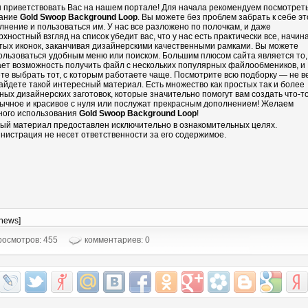
 приветствовать Вас на нашем портале! Для начала рекомендуем посмотрет
ание
Gold Swoop Background Loop
. Вы можете без проблем забрать к себе эт
лнение и пользоваться им. У нас все разложено по полочкам, и даже
рхностный взгляд на список убедит вас, что у нас есть практически все, начин
тых иконок, заканчивая дизайнерскими качественными рамками. Вы можете
ользоваться удобным меню или поиском. Большим плюсом сайта является то,
ает возможность получить файл с нескольких популярных файлообмеников, и
те выбрать тот, с которым работаете чаще. Посмотрите всю подборку — не в
айдете такой интересный материал. Есть множество как простых так и более
ных дизайнерских заготовок, которые значительно помогут вам создать что-т
ычное и красивое с нуля или послужат прекрасным дополнением! Желаем
ного использования
Gold Swoop Background Loop
!
ый материал предоставлен исключительно в ознакомительных целях.
нистрация не несет ответственности за его содержимое.
-news]
осмотров: 455
комментариев: 0