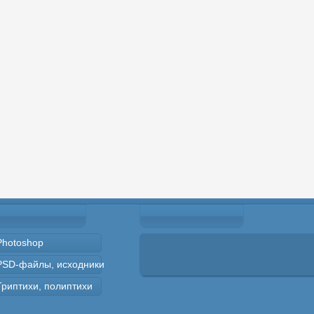
Photoshop
PSD-файлы, исходники
Триптихи, полиптихи