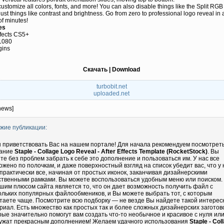
customize all colors, fonts, and more! You can also disable things like the Split RGB 
ust things like contrast and brightness. Go from zero to professional logo reveal in 
of minutes!
es
ffects CS5+
1080
gins
Скачать | Download
turbobit.net
uploaded.net
news]
жие публикации:
 приветствовать Вас на нашем портале! Для начала рекомендуем посмотрет
ание
Staple - Collage Logo Reveal - After Effects Template (RocketStock)
. Вы
те без проблем забрать к себе это дополнение и пользоваться им. У нас все
ожено по полочкам, и даже поверхностный взгляд на список убедит вас, что у 
 практически все, начиная от простых иконок, заканчивая дизайнерскими
ственными рамками. Вы можете воспользоваться удобным меню или поиском.
шим плюсом сайта является то, что он дает возможность получить файл с
ольких популярных файлообмеников, и Вы можете выбрать тот, с которым
таете чаще. Посмотрите всю подборку — не везде Вы найдете такой интере
риал. Есть множество как простых так и более сложных дизайнерских заготово
рые значительно помогут вам создать что-то необычное и красивое с нуля ил
ужат прекрасным дополнением! Желаем удачного использования
Staple - Col