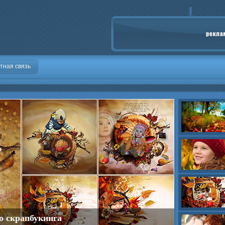
тная связь
о скрапбукинга