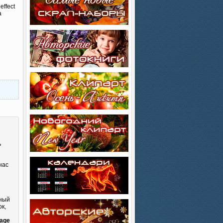
effect
a
ь
нас
сный
к,
и
lage