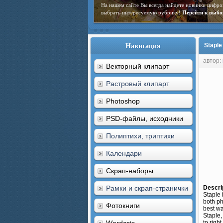
На нашем сайте Вы всегда найдете новинки цифро
выбрать интересуемую рубрику!
Перейти к выбо
Навигация
Staple
автор:
Векторный клипарт
Растровый клипарт
Photoshop
PSD-файлы, исходники
Полиптихи, триптихи
Календари
Скрап-наборы
Рамки и скрап-странички
Descri
Staple 
both ph
Фотокниги
best wa
Staple,
to right