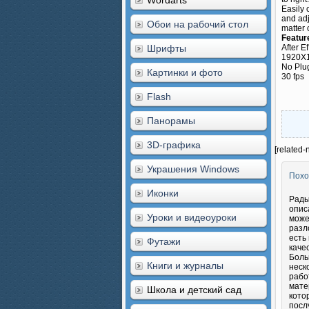
Wordarts
Easily 
and adj
Обои на рабочий стол
matter 
Featur
Шрифты
After E
1920X
No Plu
Картинки и фото
30 fps
Flash
Панорамы
3D-графика
[related-
Украшения Windows
Похо
Иконки
Рады
опис
Уроки и видеоуроки
може
разл
есть
Футажи
каче
Боль
Книги и журналы
неск
рабо
мате
Школа и детский сад
кото
посл