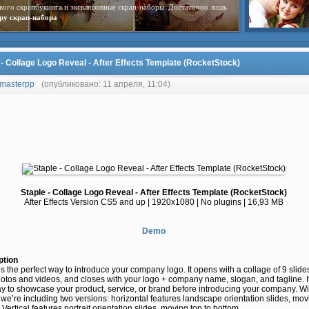
вого скрапбукинга и эксклюзивные скрап-наборы. Достаточно лишь
ру скрап-набора
 - Collage Logo Reveal - After Effects Template (RocketStock)
masterpp
(опубликовано: 11 апреля, 11:04)
Staple - Collage Logo Reveal - After Effects Template (RocketStock)
After Effects Version CS5 and up | 1920x1080 | No plugins | 16,93 MB
Demo
ption
is the perfect way to introduce your company logo. It opens with a collage of 9 slides
otos and videos, and closes with your logo + company name, slogan, and tagline. It
y to showcase your product, service, or brand before introducing your company. Wi
 we’re including two versions: horizontal features landscape orientation slides, movi
. Vertical features portrait orientation slides, moving top to bottom.