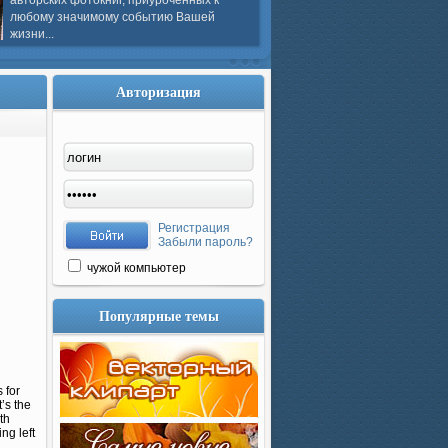
авторских фотокниг, приуроченных к
любому значимому событию Вашей
жизни...
Авторизация
Регистрация
Забыли пароль?
чужой компьютер
Популярные темы
 for
’s the
th
ng left