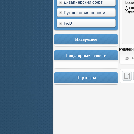
Дизайнерский софт
Logo
Данн
Адми
Путешествия по сети
FAQ
Интересное
[/related
Популярные новости
пр
Партнеры