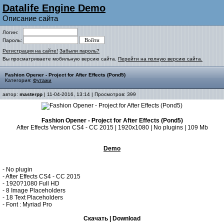
Datalife Engine Demo
Описание сайта
Логин:
Пароль:
Регистрация на сайте!
Забыли пароль?
Вы просматриваете мобильную версию сайта.
Перейти на полную версию сайта.
Fashion Opener - Project for After Effects (Pond5)
Категория:
Футажи
автор:
masterpp
| 11-04-2016, 13:14 | Просмотров: 399
Fashion Opener - Project for After Effects (Pond5)
After Effects Version CS4 - CC 2015 | 1920x1080 | No plugins | 109 Mb
Demo
- No plugin
- After Effects CS4 - CC 2015
- 1920?1080 Full HD
- 8 Image Placeholders
- 18 Text Placeholders
- Font : Myriad Pro
Скачать | Download