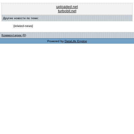
uploaded.net
turbobit.net
Другие новости по теме:
{related-news}
Комментарии (0)
Powered by
DataLife Engine