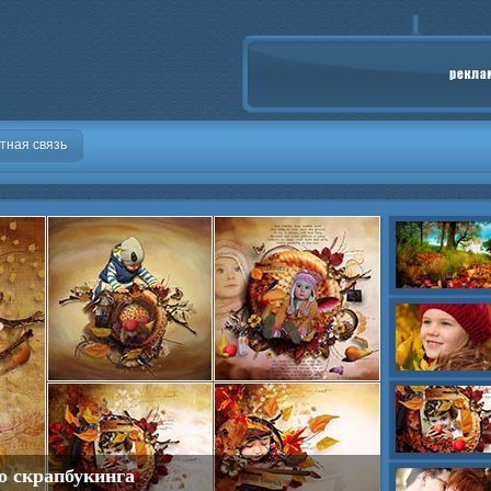
тная связь
о скрапбукинга