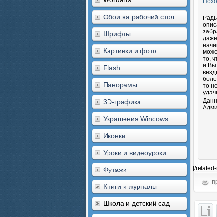
Wordarts
Похо
Обои на рабочий стол
Рады
опис
забр
Шрифты
даже
начи
Картинки и фото
може
то, 
и Вы
Flash
везд
боле
Панорамы
то н
удач
Данн
3D-графика
Адми
Украшения Windows
Иконки
Уроки и видеоуроки
[/related
Футажи
пр
Книги и журналы
Школа и детский сад