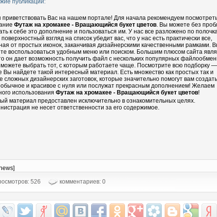
жие публикации:
 приветствовать Вас на нашем портале! Для начала рекомендуем посмотрет
ание
Футаж на хромакее - Вращающийся букет цветов
. Вы можете без про
ать к себе это дополнение и пользоваться им. У нас все разложено по полочка
 поверхностный взгляд на список убедит вас, что у нас есть практически все,
ная от простых иконок, заканчивая дизайнерскими качественными рамками. 
те воспользоваться удобным меню или поиском. Большим плюсом сайта явл
что он дает возможность получить файл с нескольких популярных файлообмен
 можете выбрать тот, с которым работаете чаще. Посмотрите всю подборку —
е Вы найдете такой интересный материал. Есть множество как простых так и
е сложных дизайнерских заготовок, которые значительно помогут вам создать
еобычное и красивое с нуля или послужат прекрасным дополнением! Желаем
ного использования
Футаж на хромакее - Вращающийся букет цветов
!
ый материал предоставлен исключительно в ознакомительных целях.
нистрация не несет ответственности за его содержимое.
-news]
осмотров: 526
комментариев: 0