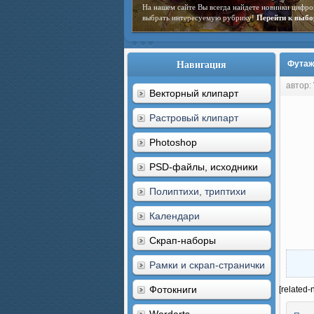
На нашем сайте Вы всегда найдете новинки цифро
выбрать интересуемую рубрику!
Перейти к выбо
Навигация
Футаж
автор:
Векторный клипарт
Растровый клипарт
Photoshop
PSD-файлы, исходники
Полиптихи, триптихи
Календари
Скрап-наборы
Рамки и скрап-странички
Фотокниги
[related-