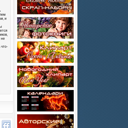
ь
блем
м, и
Вы
яется
иков,
 не
 что-