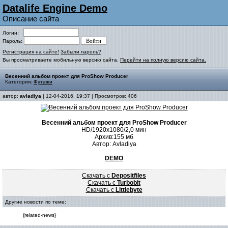
Datalife Engine Demo
Описание сайта
Логин:
Пароль:
Регистрация на сайте!
Забыли пароль?
Вы просматриваете мобильную версию сайта.
Перейти на полную версию сайта.
Весенний альбом проект для ProShow Producer
Категория:
Футажи
автор:
avladiya
| 12-04-2016, 19:37 | Просмотров: 406
Весенний альбом проект для ProShow Producer
HD/1920х1080/2,0 мин
Архив:155 мб
Автор: Avladiya
DEMO
Скачать с
Depositfiles
Скачать с
Turbobit
Скачать с
Littlebyte
Другие новости по теме:
{related-news}