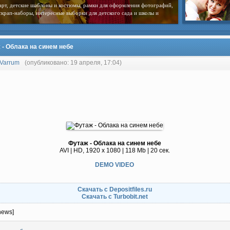
арт, детские шаблоны и костюмы, рамки для оформления фотографий,
скрап-наборы, интересные выборки для детского сада и школы и
 - Облака на синем небе
Varrum
(опубликовано: 19 апреля, 17:04)
Футаж - Облака на синем небе
AVI | HD, 1920 x 1080 | 118 Mb | 20 сек.
DEMO VIDEO
Скачать с Depositfiles.ru
Скачать с Turbobit.net
news]