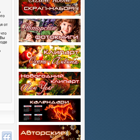
ь
это
ая от
 что
 Вы
езде
о