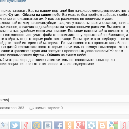
жие публикации:
 приветствовать Вас на нашем портале! Для начала рекомендуем посмотрет
ание
Футаж - Облака на синем небе
. Вы можете без проблем забрать к себе 
лнение и пользоваться им. У нас все разложено по полочкам, и даже
рхностный взгляд на список убедит вас, что у нас есть практически все, начин
тых иконок, заканчивая дизайнерскими качественными рамками. Вы можете
ользоваться удобным меню или поиском. Большим плюсом сайта является то,
ает возможность получить файл с нескольких популярных файлообмеников, и
те выбрать тот, с которым работаете чаще. Посмотрите всю подборку — не в
айдете такой интересный материал. Есть множество как простых так и более
ных дизайнерских заготовок, которые значительно помогут вам создать что-т
ычное и красивое с нуля или послужат прекрасным дополнением! Желаем
ного использования
Футаж - Облака на синем небе
!
ый материал предоставлен исключительно в ознакомительных целях.
нистрация не несет ответственности за его содержимое.
-news]
осмотров: 383
комментариев: 0