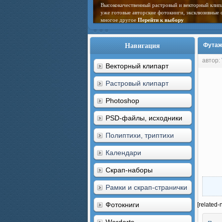
Высококачественный растровый и векторный клип
уже готовые авторские фотокниги, эксклюзивные 
многое другое
Перейти к выбору
Навигация
Футаж
автор:
Векторный клипарт
Растровый клипарт
Photoshop
PSD-файлы, исходники
Полиптихи, триптихи
Календари
Скрап-наборы
Рамки и скрап-странички
Фотокниги
[related-