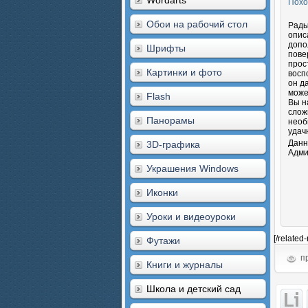
Wordarts
Похо
Обои на рабочий стол
Рады
опис
допо
Шрифты
пове
прос
Картинки и фото
восп
он д
може
Flash
Вы н
слож
Панорамы
необ
удач
Данн
3D-графика
Адми
Украшения Windows
Иконки
Уроки и видеоуроки
[/related
Футажи
пр
Книги и журналы
Школа и детский сад