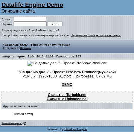
Datalife Engine Demo
Описание сайта
Логин:
Пароль:
Регистрация на сайте!
Забыли пароль?
Вы просматриваете мобильную версию сайта.
Перейти на полную версию сайта.
"За далью даль" - Проект ProShow Producer
Категория:
Футажи
автор:
grin-grey
| 21-04-2016, 12:07 | Просмотров: 395
"За далью даль" - Проект ProShow Producer(мужской)
PSP 6,7 | 1920x1080 | Author: Т.Григорьева | 87.69 Мб
DEMO
Скачать с Turbobit.net
Скачать с Uploaded.net
Другие новости по теме:
{related-news}
Комментарии (0)
Powered by
DataLife Engine