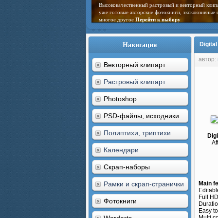
Высококачественный растровый и векторный клип
уже готовые авторские фотокниги, эксклюзивные 
многое другое
Перейти к выбору
Навигация
Digita
автор:
Векторный клипарт
Растровый клипарт
Photoshop
PSD-файлы, исходники
Полиптихи, триптихи
Dig
Af
Календари
Скрап-наборы
Рамки и скрап-странички
Main f
Editab
Full H
Фотокниги
Duratio
Easy to
Multi c