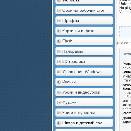
Wordarts
Univers
No plug
Обои на рабочий стол
Video t
Шрифты
Картинки и фото
Flash
[related-
Панорамы
Похо
3D-графика
Рады
опис
Украшения Windows
(Vid
У на
что 
Иконки
каче
Боль
Уроки и видеоуроки
неск
рабо
мате
Футажи
кото
посл
Книги и журналы
Promo
Данн
Адми
Школа и детский сад