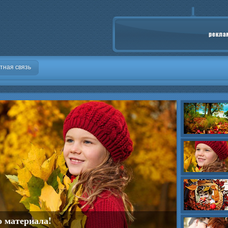
тная связь
о материала!