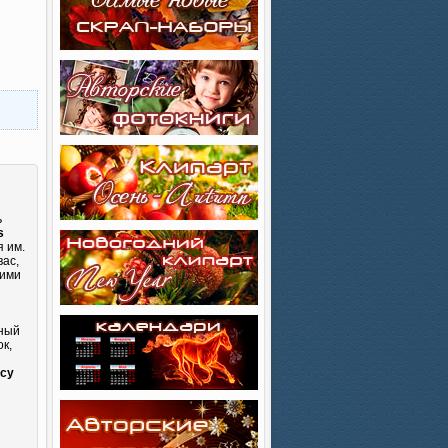
ь
s
я им.
вас,
кими
сный
к,
и
ncy