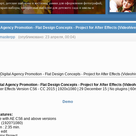
арт, детские шаблоны и костюмы, рамки для оформления фотографий,
скрап-наборы, интересные выборки для детского сада и школы и
l Agency Promotion - Flat Design Concepts - Project for After Effects (Videohive
masterpp
(опубликовано: 23 апреля, 00:04)
ital Agency Promotion - Flat Design Concepts - Project for After Effects (Videoh
ter Effects Version CS6 - CC 2015 | 1920x1080 | 29 December 15 | No plugins | 6
Demo
eatures:
le with AE CS6 and above versions
D (1920?1080)
n : 2:35 min.
 edit
olor Project