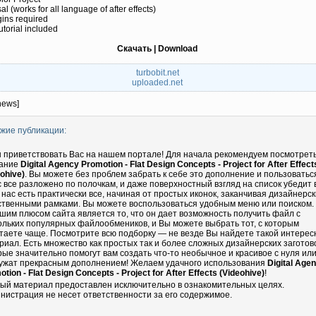
al (works for all language of after effects)
ins required
utorial included
Скачать | Download
turbobit.net
uploaded.net
news]
жие публикации:
 приветствовать Вас на нашем портале! Для начала рекомендуем посмотрет
ание
Digital Agency Promotion - Flat Design Concepts - Project for After Effect
eohive)
. Вы можете без проблем забрать к себе это дополнение и пользоватьс
с все разложено по полочкам, и даже поверхностный взгляд на список убедит 
у нас есть практически все, начиная от простых иконок, заканчивая дизайнерс
ственными рамками. Вы можете воспользоваться удобным меню или поиском.
шим плюсом сайта является то, что он дает возможность получить файл с
ольких популярных файлообмеников, и Вы можете выбрать тот, с которым
таете чаще. Посмотрите всю подборку — не везде Вы найдете такой интере
риал. Есть множество как простых так и более сложных дизайнерских заготово
рые значительно помогут вам создать что-то необычное и красивое с нуля ил
ужат прекрасным дополнением! Желаем удачного использования
Digital Age
tion - Flat Design Concepts - Project for After Effects (Videohive)
!
ый материал предоставлен исключительно в ознакомительных целях.
нистрация не несет ответственности за его содержимое.