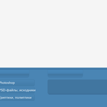
Photoshop
PSD-файлы, исходники
Триптихи, полиптихи