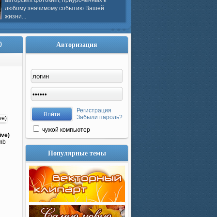
авторских фотокниг, приуроченных к
любому значимому событию Вашей
жизни...
Авторизация
)
Регистрация
Забыли пароль?
чужой компьютер
ive)
0mb
Популярные темы