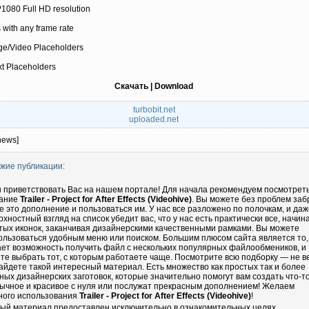
1080 Full HD resolution
 with any frame rate
age/Video Placeholders
xt Placeholders
Скачать | Download
turbobit.net
uploaded.net
news]
жие публикации:
 приветствовать Вас на нашем портале! Для начала рекомендуем посмотрет
ание
Trailer - Project for After Effects (Videohive)
. Вы можете без проблем заб
бе это дополнение и пользоваться им. У нас все разложено по полочкам, и даж
рхностный взгляд на список убедит вас, что у нас есть практически все, начин
тых иконок, заканчивая дизайнерскими качественными рамками. Вы можете
ользоваться удобным меню или поиском. Большим плюсом сайта является то,
ает возможность получить файл с нескольких популярных файлообмеников, и
те выбрать тот, с которым работаете чаще. Посмотрите всю подборку — не в
айдете такой интересный материал. Есть множество как простых так и более
ных дизайнерских заготовок, которые значительно помогут вам создать что-т
ычное и красивое с нуля или послужат прекрасным дополнением! Желаем
ного использования
Trailer - Project for After Effects (Videohive)
!
ый материал предоставлен исключительно в ознакомительных целях.