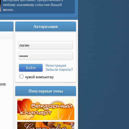
авторских фотокниг, приуроченных к
любому значимому событию Вашей
жизни...
Авторизация
Регистрация
Забыли пароль?
чужой компьютер
56mb
Популярные темы