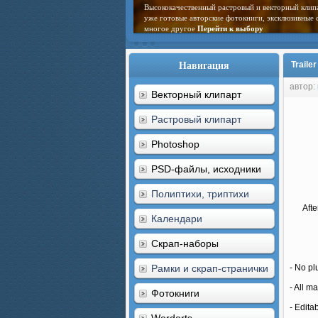
Высококачественный растровый и векторный клип
уже готовые авторские фотокниги, эксклюзивные 
многое другое
Перейти к выбору
Навигация
Trailer
автор:
Векторный клипарт
Растровый клипарт
Photoshop
PSD-файлы, исходники
Полиптихи, триптихи
Aft
Календари
Скрап-наборы
Рамки и скрап-странички
- No pl
- All ma
Фотокниги
- Edita