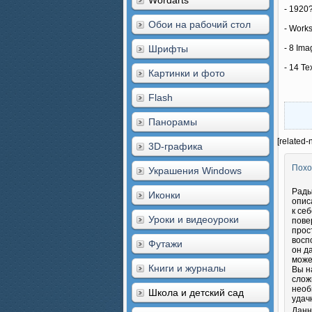
Wordarts
- 1920?
Обои на рабочий стол
- Works
Шрифты
- 8 Im
- 14 Te
Картинки и фото
Flash
Панорамы
[related-
3D-графика
Похо
Украшения Windows
Рады
Иконки
опис
к се
Уроки и видеоуроки
пове
прос
восп
Футажи
он д
може
Книги и журналы
Вы н
слож
необ
Школа и детский сад
удач
Данн