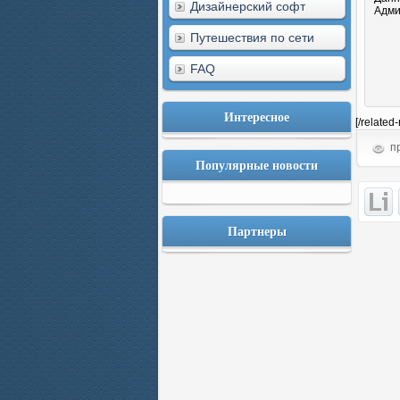
Дизайнерский софт
Адми
Путешествия по сети
FAQ
Интересное
[/related
пр
Популярные новости
Партнеры