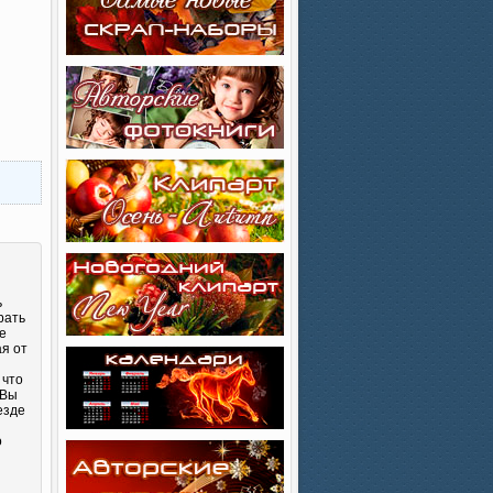
ь
рать
е
ая от
 что
 Вы
езде
о