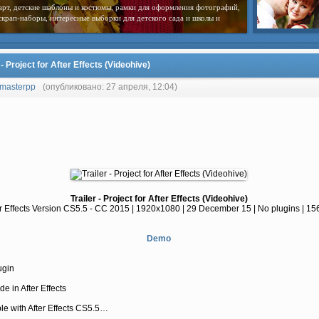
арт, детские шаблоны и костюмы, рамки для оформления фотографий,
скрап-наборы, интересные выборки для детского сада и школы и
 - Project for After Effects (Videohive)
masterpp
(опубликовано: 27 апреля, 12:04)
Trailer - Project for After Effects (Videohive)
er Effects Version CS5.5 - CC 2015 | 1920x1080 | 29 December 15 | No plugins | 1
Demo
ugin
de in After Effects
ble with After Effects CS5.5…