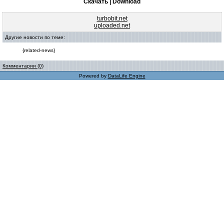
Скачать | Download
turbobit.net
uploaded.net
Другие новости по теме:
{related-news}
Комментарии (0)
Powered by
DataLife Engine