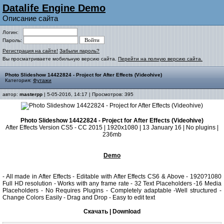
Datalife Engine Demo
Описание сайта
Логин:
Пароль:
Регистрация на сайте!
Забыли пароль?
Вы просматриваете мобильную версию сайта.
Перейти на полную версию сайта.
Photo Slideshow 14422824 - Project for After Effects (Videohive)
Категория:
Футажи
автор:
masterpp
| 5-05-2016, 14:17 | Просмотров: 395
Photo Slideshow 14422824 - Project for After Effects (Videohive)
After Effects Version CS5 - CC 2015 | 1920x1080 | 13 January 16 | No plugins |
236mb
Demo
- All made in After Effects - Editable with After Effects CS6 & Above - 1920?1080
Full HD resolution - Works with any frame rate - 32 Text Placeholders -16 Media
Placeholders - No Requires Plugins - Completely adaptable -Well structured -
Change Colors Easily - Drag and Drop - Easy to edit text
Скачать | Download