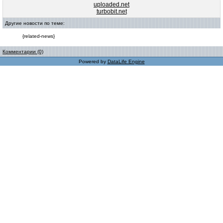
uploaded.net
turbobit.net
Другие новости по теме:
{related-news}
Комментарии (0)
Powered by
DataLife Engine