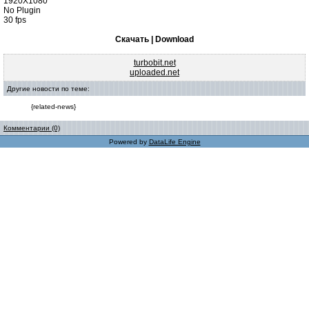
1920X1080
No Plugin
30 fps
Скачать | Download
turbobit.net
uploaded.net
Другие новости по теме:
{related-news}
Комментарии (0)
Powered by
DataLife Engine