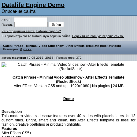
Datalife Engine Demo
Описание сайта
Логин:
Пароль:
Регистрация на сайте!
Забыли пароль?
Вы просматриваете мобильную версию сайта.
Перейти на полную версию сайта.
Catch Phrase - Minimal Video Slideshow - After Effects Template (RocketStock)
Категория:
Футажи
автор:
masterpp
| 9-05-2016, 20:58 | Просмотров: 372
Catch Phrase - Minimal Video Slideshow - After Effects Template
(RocketStock)
After Effects Version CS5 and up | 1920x1080 | No plugins | 24 MB
Demo
Description
This modern video slideshow features over 40 slides with placeholders for 13
custom titles. Bright, smart and clean, this After Effects template is ideal for
fashion, creative portfolios or product highlights.
Features
After Effects CS5+