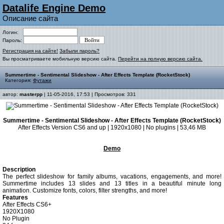
Datalife Engine Demo
Описание сайта
Логин:
Пароль:
Регистрация на сайте!
Забыли пароль?
Вы просматриваете мобильную версию сайта.
Перейти на полную версию сайта.
Summertime - Sentimental Slideshow - After Effects Template (RocketStock)
Категория:
Футажи
автор:
masterpp
| 11-05-2016, 17:53 | Просмотров: 331
Summertime - Sentimental Slideshow - After Effects Template (RocketStock)
After Effects Version CS6 and up | 1920x1080 | No plugins | 53,46 MB
Demo
Description
The perfect slideshow for family albums, vacations, engagements, and more!
Summertime includes 13 slides and 13 titles in a beautiful minute long
animation. Customize fonts, colors, filter strengths, and more!
Features
After Effects CS6+
1920X1080
No Plugin