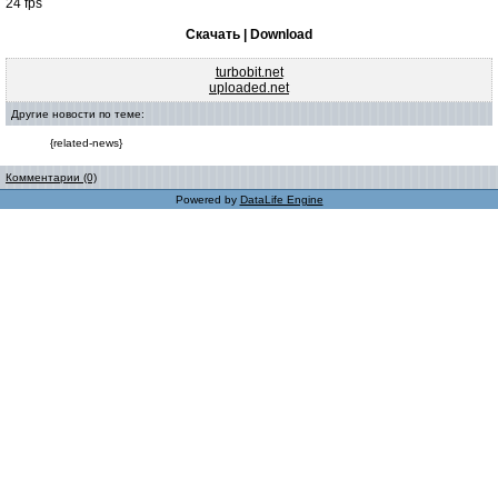
24 fps
Скачать | Download
turbobit.net
uploaded.net
Другие новости по теме:
{related-news}
Комментарии (0)
Powered by
DataLife Engine