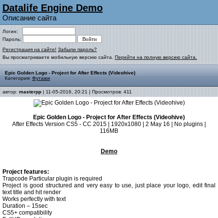
Datalife Engine Demo
Описание сайта
Логин:
Пароль:
Регистрация на сайте!
Забыли пароль?
Вы просматриваете мобильную версию сайта.
Перейти на полную версию сайта.
Epic Golden Logo - Project for After Effects (Videohive)
Категория:
Футажи
автор:
masterpp
| 11-05-2016, 20:21 | Просмотров: 411
Epic Golden Logo - Project for After Effects (Videohive)
After Effects Version CS5 - CC 2015 | 1920x1080 | 2 May 16 | No plugins |
116MB
Demo
Project features:
Trapcode Particular plugin is required
Project is good structured and very easy to use, just place your logo, edit final
text title and hit render
Works perfectly with text
Duration – 15sec
CS5+ compatibility