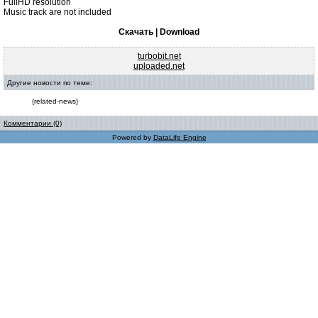
FullHD resolution
Music track are not included
Скачать | Download
turbobit.net
uploaded.net
Другие новости по теме:
{related-news}
Комментарии (0)
Powered by
DataLife Engine