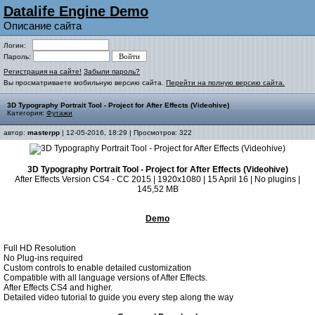
Datalife Engine Demo
Описание сайта
Логин:
Пароль:
Регистрация на сайте!
Забыли пароль?
Вы просматриваете мобильную версию сайта.
Перейти на полную версию сайта.
3D Typography Portrait Tool - Project for After Effects (Videohive)
Категория:
Футажи
автор:
masterpp
| 12-05-2016, 18:29 | Просмотров: 322
3D Typography Portrait Tool - Project for After Effects (Videohive)
After Effects Version CS4 - CC 2015 | 1920x1080 | 15 April 16 | No plugins |
145,52 MB
Demo
Full HD Resolution
No Plug-ins required
Custom controls to enable detailed customization
Compatible with all language versions of After Effects.
After Effects CS4 and higher.
Detailed video tutorial to guide you every step along the way