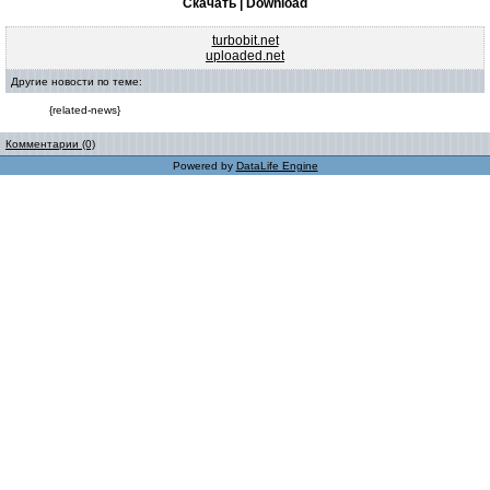
Скачать | Download
turbobit.net
uploaded.net
Другие новости по теме:
{related-news}
Комментарии (0)
Powered by
DataLife Engine