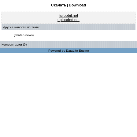
Скачать | Download
turbobit.net
uploaded.net
Другие новости по теме:
{related-news}
Комментарии (0)
Powered by
DataLife Engine