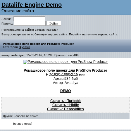
Datalife Engine Demo
Описание сайта
Логин:
Пароль:
Регистрация на сайте!
Забыли пароль?
Вы просматриваете мобильную версию сайта.
Перейти на полную версию сайта.
Ромашковое поле проект для ProShow Producer
Категория:
Футажи
автор:
avladiya
| 15-05-2016, 18:20 | Просмотров: 486
Ромашковое поле проект для ProShow Producer
HD/1920х1080/2,15 мин
Архив:534,4мб
Автор: Avladiya
DEMO
Скачать с
Turbobit
Скачать с
Hitfile
Скачать с
Depositfiles
Другие новости по теме:
{related-news}