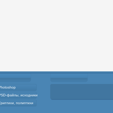
Photoshop
PSD-файлы, исходники
Триптихи, полиптихи