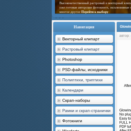
Высококачественный растровый и векторный клип
уже готовые авторские фотокниги, эксклюзивные 
многое другое
Перейти к выбору
Навигация
Glowin
автор:
Векторный клипарт
Растровый клипарт
Photoshop
PSD-файлы, исходники
Полиптихи, триптихи
Afte
Календари
Скрап-наборы
Рамки и скрап-странички
Glowin
No plug
Easy to
Фотокниги
FULL 
PDF tut
After E