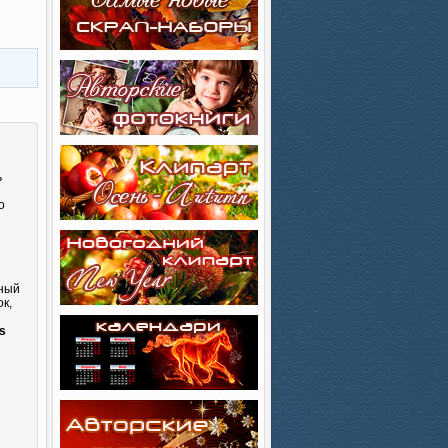
ь
о
сный
к,
и
s