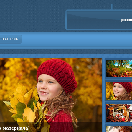
тная связь
о материала!