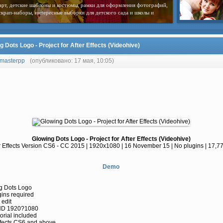
арт, детские шаблоны и костюмы, рамки для оформления фотографий,
скрап-наборы, интересные выборки для детского сада и школы и
g Dots Logo - Project for After Effects (Videohive)
masterpp
(опубликовано: 17 мая, 10:05)
Glowing Dots Logo - Project for After Effects (Videohive)
r Effects Version CS6 - CC 2015 | 1920x1080 | 16 November 15 | No plugins | 17,7
Demo
g Dots Logo
ins required
 edit
HD 1920?1080
orial included
ffects CS6 and above