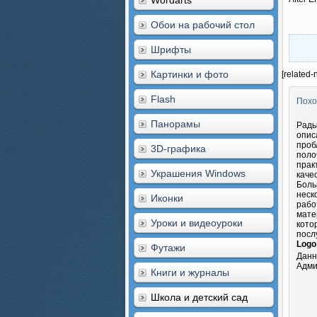
Wordarts
Обои на рабочий стол
Шрифты
Картинки и фото
[related-
Flash
Похо
Панорамы
Рады
опис
проб
3D-графика
поло
прак
Украшения Windows
каче
Боль
неск
Иконки
рабо
мате
Уроки и видеоуроки
кото
посл
Logo 
Футажи
Данн
Адми
Книги и журналы
Школа и детский сад