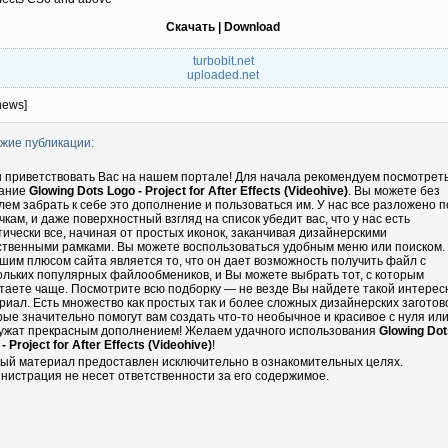
Скачать | Download
turbobit.net
uploaded.net
news]
жие публикации:
 приветствовать Вас на нашем портале! Для начала рекомендуем посмотрет
ание
Glowing Dots Logo - Project for After Effects (Videohive)
. Вы можете без
лем забрать к себе это дополнение и пользоваться им. У нас все разложено п
чкам, и даже поверхностный взгляд на список убедит вас, что у нас есть
тически все, начиная от простых иконок, заканчивая дизайнерскими
ственными рамками. Вы можете воспользоваться удобным меню или поиском.
шим плюсом сайта является то, что он дает возможность получить файл с
ольких популярных файлообмеников, и Вы можете выбрать тот, с которым
таете чаще. Посмотрите всю подборку — не везде Вы найдете такой интере
риал. Есть множество как простых так и более сложных дизайнерских заготово
рые значительно помогут вам создать что-то необычное и красивое с нуля ил
ужат прекрасным дополнением! Желаем удачного использования
Glowing Dot
- Project for After Effects (Videohive)
!
ый материал предоставлен исключительно в ознакомительных целях.
нистрация не несет ответственности за его содержимое.