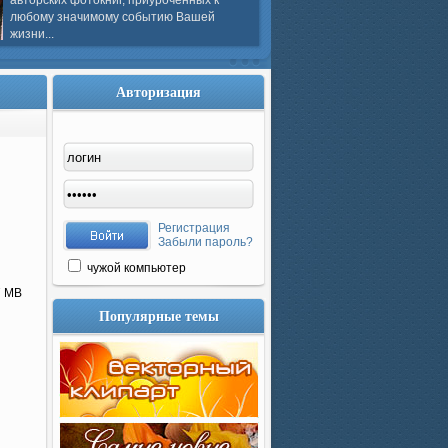
авторских фотокниг, приуроченных к
любому значимому событию Вашей
жизни...
Авторизация
Регистрация
Забыли пароль?
чужой компьютер
7 MB
Популярные темы