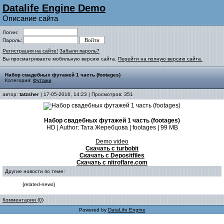
Datalife Engine Demo
Описание сайта
Логин:
Пароль:
Регистрация на сайте!
Забыли пароль?
Вы просматриваете мобильную версию сайта.
Перейти на полную версию сайта.
Набор свадебных футажей 1 часть (footages)
Категория:
Футажи
автор:
tatzsher
| 17-05-2016, 14:23 | Просмотров: 351
Набор свадебных футажей 1 часть (footages)
HD | Author: Тата Жеребцова | footages | 99 МВ
Demo video
Скачать с turbobit
Скачать с Depositfiles
Скачать с nitroflare.com
Другие новости по теме:
{related-news}
Комментарии (0)
Powered by
DataLife Engine