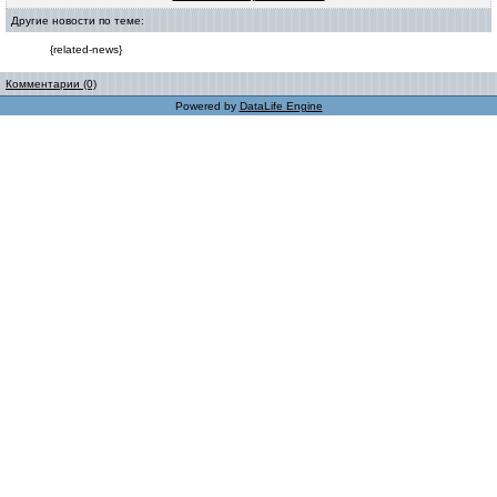
Другие новости по теме:
{related-news}
Комментарии (0)
Powered by
DataLife Engine